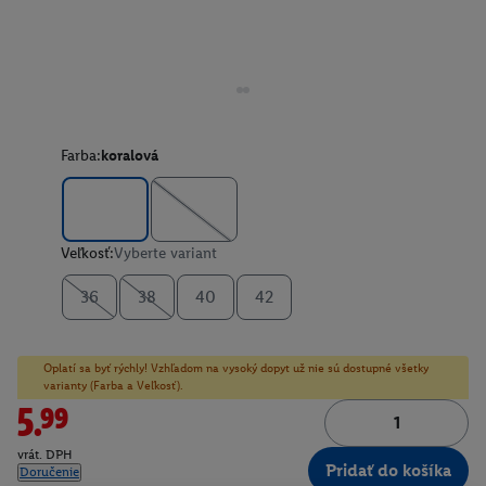
Farba:
koralová
Veľkosť:
Vyberte variant
36
38
40
42
Oplatí sa byť rýchly! Vzhľadom na vysoký dopyt už nie sú dostupné všetky
varianty (Farba a Veľkosť).
5.99
vrát. DPH
Pridať do košíka
Doručenie