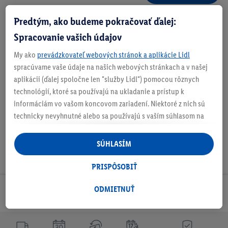
Číslo produktu:
100363363
Predtým, ako budeme pokračovať ďalej:
Spracovanie vašich údajov
Zistite svoju veľkosť
My ako
prevádzkovateľ webových stránok a aplikácie Lidl
spracúvame vaše údaje na našich webových stránkach a v našej
O produkte
aplikácii (ďalej spoločne len "služby Lidl") pomocou rôznych
technológií, ktoré sa používajú na ukladanie a prístup k
informáciám vo vašom koncovom zariadení. Niektoré z nich sú
technicky nevyhnutné alebo sa používajú s vaším súhlasom na
pohodlné nastavenie, na zostavovanie štatistík alebo na
personalizovanú reklamu v rámci služieb Lidl aj mimo nich. Ak
SÚHLASÍM
ste účastníkom programu Lidl Plus, na tieto účely sa spracúvajú
aj údaje z vášho nákupného správania v obchode.
PRISPÔSOBIŤ
Ak tu udelíte svoj súhlas na účely personalizovanej reklamy a
následne si vytvoríte účet Lidl Plus alebo sa prihlásite do svojho
ODMIETNUŤ
Odoberaj Newsletter!
existujúceho účtu Lidl Plus, my a náš partner Criteo S.A. môžeme
tiež vytvoriť špeciálny online identifikátor z e-mailovej adresy,
ktorú tam uvediete, aby sme vás mohli rozpoznať v službách