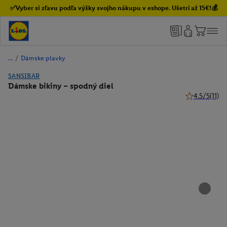
✅Vyber si zľavu podľa výšky svojho nákupu v eshope. Ušetri až 15€!💰
/
Dámske plavky
SANSIBAR
Dámske bikiny – spodný diel
4.5/5
(11)
4.5 z 5 hviezd