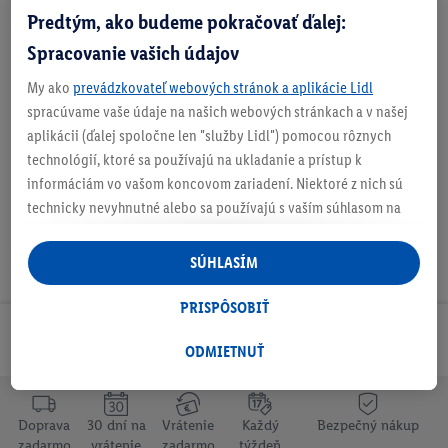
Predtým, ako budeme pokračovať ďalej:
Zistite svoju veľkosť
Spracovanie vašich údajov
My ako
prevádzkovateľ webových stránok a aplikácie Lidl
O produkte
spracúvame vaše údaje na našich webových stránkach a v našej
aplikácii (ďalej spoločne len "služby Lidl") pomocou rôznych
technológií, ktoré sa používajú na ukladanie a prístup k
informáciám vo vašom koncovom zariadení. Niektoré z nich sú
technicky nevyhnutné alebo sa používajú s vaším súhlasom na
pohodlné nastavenie, na zostavovanie štatistík alebo na
personalizovanú reklamu v rámci služieb Lidl aj mimo nich. Ak
SÚHLASÍM
ste účastníkom programu Lidl Plus, na tieto účely sa spracúvajú
aj údaje z vášho nákupného správania v obchode.
PRISPÔSOBIŤ
Ak tu udelíte svoj súhlas na účely personalizovanej reklamy a
Odoberaj Newsletter!
následne si vytvoríte účet Lidl Plus alebo sa prihlásite do svojho
ODMIETNUŤ
existujúceho účtu Lidl Plus, my a náš partner Criteo S.A. môžeme
tiež vytvoriť špeciálny online identifikátor z e-mailovej adresy,
ktorú tam uvediete, aby sme vás mohli rozpoznať v službách
Doprava
30 dní na
Vrátenie
Každý
Bezpečný nákup
zadarmo
vrátenie
zadarmo
týždeň
prevádzkovaných tretími stranami a zobrazovať vám