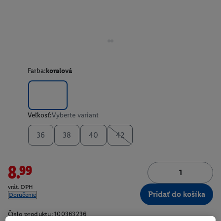
Farba:
koralová
Veľkosť:
Vyberte variant
36
38
40
42
8.99
vrát. DPH
Pridať do košíka
Doručenie
Číslo produktu:
100363236