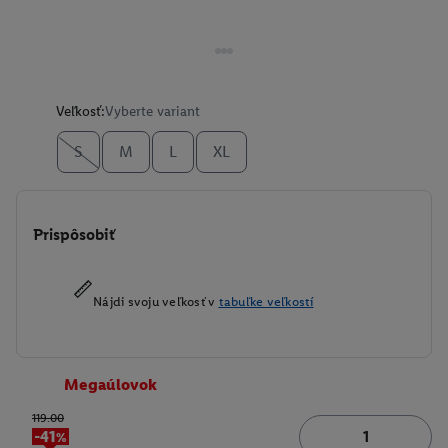
Veľkosť:
Vyberte variant
S
M
L
XL
Prispôsobiť
Nájdi svoju veľkosť v
tabuľke veľkostí
Megaúlovok
119.00
-41%