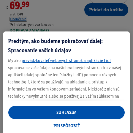
69.99
od
Pridať do košíka
vrát. DPH
Doručenie
Pri niektorých variantoch
DOPRAVA ZADARMO
Číslo produktu:
100376579
Predtým, ako budeme pokračovať ďalej:
Spracovanie vašich údajov
Zistite svoju veľkosť
My ako
prevádzkovateľ webových stránok a aplikácie Lidl
spracúvame vaše údaje na našich webových stránkach a v našej
aplikácii (ďalej spoločne len "služby Lidl") pomocou rôznych
O produkte
technológií, ktoré sa používajú na ukladanie a prístup k
informáciám vo vašom koncovom zariadení. Niektoré z nich sú
technicky nevyhnutné alebo sa používajú s vaším súhlasom na
Polster eMAX
pohodlné nastavenie, na zostavovanie štatistík alebo na
Z mäkkej tkaniny s kompresným efektom
personalizovanú reklamu v rámci služieb Lidl aj mimo nich. Ak
SÚHLASÍM
ste účastníkom programu Lidl Plus, na tieto účely sa spracúvajú
aj údaje z vášho nákupného správania v obchode.
PRISPÔSOBIŤ
Ak tu udelíte svoj súhlas na účely personalizovanej reklamy a