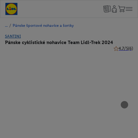
/
Pánske športové nohavice a šortky
SANTINI
Pánske cyklistické nohavice Team Lidl-Trek 2024
4.7/5
(6)
4.7 z 5 hviez