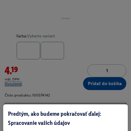
Farba:
Vyberte variant
4.19
vrát. DPH
Pridať do košíka
Doručenie
Číslo produktu:
100374142
Predtým, ako budeme pokračovať ďalej:
O produkte
Spracovanie vašich údajov