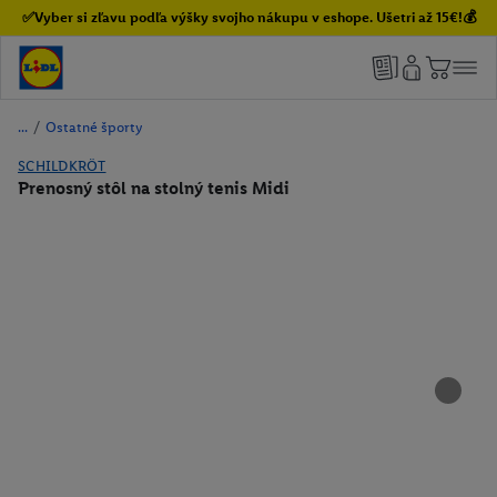
✅Vyber si zľavu podľa výšky svojho nákupu v eshope. Ušetri až 15€!💰
/
Ostatné športy
SCHILDKRÖT
Prenosný stôl na stolný tenis Midi