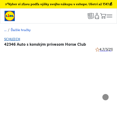
✅Vyber si zľavu podľa výšky svojho nákupu v eshope. Ušetri až 15€!💰
/
Ďalšie hračky
SCHLEICH
42346 Auto s konským prívesom Horse Club
4.7/5
(21)
4.7 z 5 hviezd