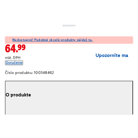
Nedostupné! Podobné skvelé produkty nájdeš tu.
64.99
Upozornite ma
vrát. DPH
Doručenie
Číslo produktu:
100348462
O produkte