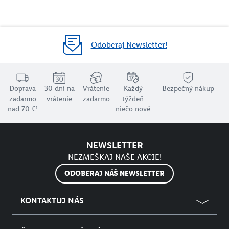
Odoberaj Newsletter!
Doprava
30 dní na
Vrátenie
Každý
Bezpečný nákup
zadarmo
vrátenie
zadarmo
týždeň
nad 70 €¹
niečo nové
NEWSLETTER
NEZMEŠKAJ NAŠE AKCIE!
ODOBERAJ NÁŠ NEWSLETTER
KONTAKTUJ NÁS