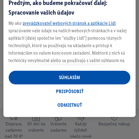
Predtým, ako budeme pokračovať ďalej:
Spracovanie vašich údajov
My ako
prevádzkovateľ webových stránok a aplikácie Lidl
spracúvame vaše údaje na našich webových stránkach a v našej
Na stiahnutie
aplikácii (ďalej spoločne len "služby Lidl") pomocou rôznych
technológií, ktoré sa používajú na ukladanie a prístup k
informáciám vo vašom koncovom zariadení. Niektoré z nich sú
technicky nevyhnutné alebo sa používajú s vaším súhlasom na
pohodlné nastavenie, na zostavovanie štatistík alebo na
personalizovanú reklamu v rámci služieb Lidl aj mimo nich. Ak
SÚHLASÍM
ste účastníkom programu Lidl Plus, na tieto účely sa spracúvajú
aj údaje z vášho nákupného správania v obchode.
PRISPÔSOBIŤ
Odoberaj Newsletter!
Ak tu udelíte svoj súhlas na účely personalizovanej reklamy a
následne si vytvoríte účet Lidl Plus alebo sa prihlásite do svojho
ODMIETNUŤ
existujúceho účtu Lidl Plus, my a náš partner Criteo S.A. môžeme
tiež vytvoriť špeciálny online identifikátor z e-mailovej adresy,
Doprava
30 dní na
Vrátenie
Každý
Bezpečný nákup
ktorú tam uvediete, aby sme vás mohli rozpoznať v službách
zadarmo
vrátenie
zadarmo
týždeň
prevádzkovaných tretími stranami a zobrazovať vám
nad 70 €¹
niečo nové