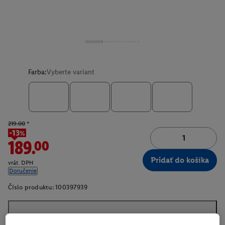
Farba:
Vyberte variant
219.00
*
-13%
189.00
Pridať do košíka
vrát. DPH
Doručenie
Číslo produktu:
100397939
O produkte