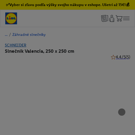
✅Vyber si zľavu podľa výšky svojho nákupu v eshope. Ušetri až 15€!💰
/
Záhradné slnečníky
SCHNEIDER
Slnečník Valencia, 250 x 250 cm
4.4/5
(5)
4.4 z 5 hviez