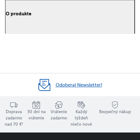
O produkte
Odoberaj Newsletter!
Doprava
30 dní na
Vrátenie
Každý
Bezpečný nákup
zadarmo
vrátenie
zadarmo
týždeň
nad 70 €¹
niečo nové