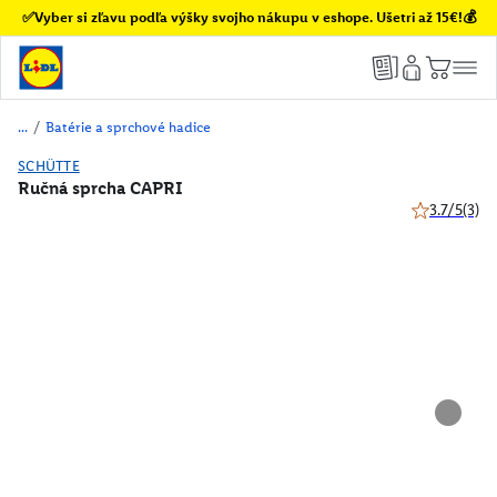
✅Vyber si zľavu podľa výšky svojho nákupu v eshope. Ušetri až 15€!💰
/
Batérie a sprchové hadice
SCHÜTTE
Ručná sprcha CAPRI
3.7/5
(3)
3.7 z 5 hviez