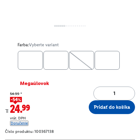
Farba:
Vyberte variant
Megaúlovok
54.99
*
-54%
24.99
Pridať do košíka
od
vrát. DPH
Doručenie
Číslo produktu:
100367138