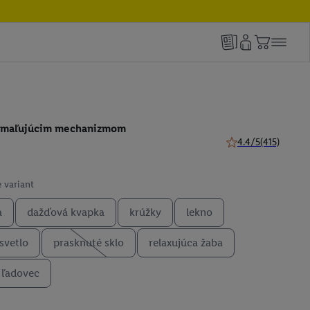
omaľujúcim mechanizmom
4.4/5
(415)
4.4 z 5 hviezdičiek 
 variant
a
dažďová kvapka
krúžky
lekno
svetlo
prasknuté sklo
relaxujúca žaba
ľadovec