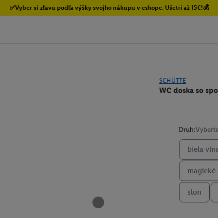
✅Vyber si zľavu podľa výšky svojho nákupu v eshope. Ušetri až 15€!💰
SCHÜTTE
WC doska so sp
Druh:
Vyberte
biela vln
magické 
slon