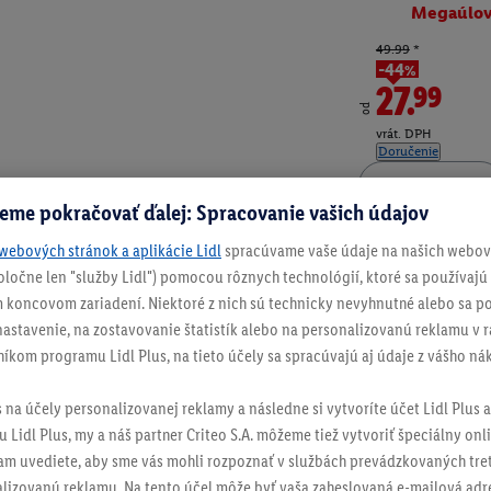
Megaúlo
49.99
*
-44%
27.99
od
vrát. DPH
Doručenie
eme pokračovať ďalej: Spracovanie vašich údajov
Číslo produktu:
100
webových stránok a aplikácie Lidl
spracúvame vaše údaje na našich webový
spoločne len "služby Lidl") pomocou rôznych technológií, ktoré sa používajú
 koncovom zariadení. Niektoré z nich sú technicky nevyhnutné alebo sa po
stavenie, na zostavovanie štatistík alebo na personalizovanú reklamu v rá
níkom programu Lidl Plus, na tieto účely sa spracúvajú aj údaje z vášho n
s na účely personalizovanej reklamy a následne si vytvoríte účet Lidl Plus a
 Lidl Plus, my a náš partner Criteo S.A. môžeme tiež vytvoriť špeciálny onli
tam uvediete, aby sme vás mohli rozpoznať v službách prevádzkovaných tre
izovanú reklamu. Na tento účel môže byť vaša zaheslovaná e-mailová adre