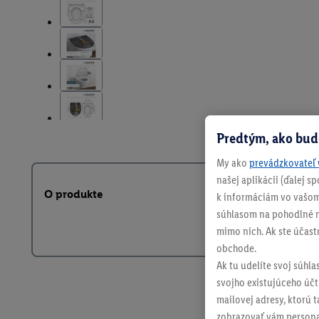
Predtým, ako bud
My ako
prevádzkovateľ 
našej aplikácii (ďalej 
O produkte
k informáciám vo vašom
súhlasom na pohodlné na
mimo nich. Ak ste účast
obchode.
Ak tu udelíte svoj súhla
svojho existujúceho účtu
mailovej adresy, ktorú 
zobrazovať vám personal