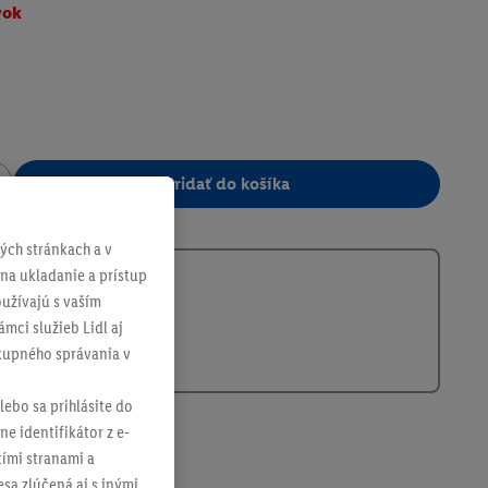
vok
Pridať do košíka
253145
ch stránkach a v
 na ukladanie a prístup
užívajú s vaším
mci služieb Lidl aj
ákupného správania v
lebo sa prihlásite do
ne identifikátor z e-
tími stranami a
sa zlúčená aj s inými