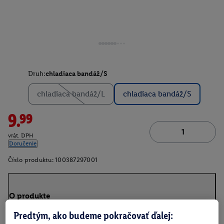
Druh:
chladiaca bandáž/S
chladiaca bandáž/L
chladiaca bandáž/S
9.99
vrát. DPH
Doručenie
Číslo produktu:
100387297001
O produkte
Predtým, ako budeme pokračovať ďalej: