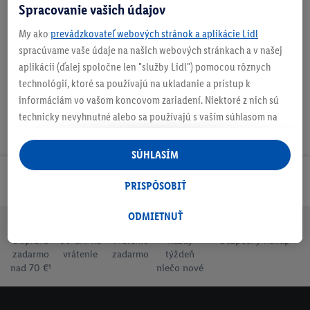
Spracovanie vašich údajov
My ako
prevádzkovateľ webových stránok a aplikácie Lidl
Podrobnosti o bezpečnosti produktu
spracúvame vaše údaje na našich webových stránkach a v našej
aplikácii (ďalej spoločne len "služby Lidl") pomocou rôznych
technológií, ktoré sa používajú na ukladanie a prístup k
informáciám vo vašom koncovom zariadení. Niektoré z nich sú
technicky nevyhnutné alebo sa používajú s vaším súhlasom na
pohodlné nastavenie, na zostavovanie štatistík alebo na
personalizovanú reklamu v rámci služieb Lidl aj mimo nich. Ak
SÚHLASÍM
ste účastníkom programu Lidl Plus, na tieto účely sa spracúvajú
Odoberaj Newsletter!
aj údaje z vášho nákupného správania v obchode.
PRISPÔSOBIŤ
Ak tu udelíte svoj súhlas na účely personalizovanej reklamy a
následne si vytvoríte účet Lidl Plus alebo sa prihlásite do svojho
ODMIETNUŤ
existujúceho účtu Lidl Plus, my a náš partner Criteo S.A. môžeme
Doprava
30 dní na
Vrátenie
Každý
Bezpečný nákup
tiež vytvoriť špeciálny online identifikátor z e-mailovej adresy,
zadarmo
vrátenie
zadarmo
týždeň
ktorú tam uvediete, aby sme vás mohli rozpoznať v službách
nad 70 €¹
niečo nové
prevádzkovaných tretími stranami a zobrazovať vám
personalizovanú reklamu. Na tento účel môže byť vaša