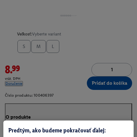
Veľkosť:
Vyberte variant
S
M
L
8.99
vrát. DPH
Pridať do košíka
Doručenie
Číslo produktu:
100406397
O produkte
Predtým, ako budeme pokračovať ďalej: