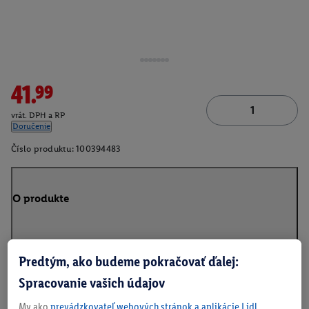
41.99
vrát. DPH a RP
Doručenie
Číslo produktu:
100394483
O produkte
Predtým, ako budeme pokračovať ďalej:
Na stiahnutie
Spracovanie vašich údajov
My ako
prevádzkovateľ webových stránok a aplikácie Lidl