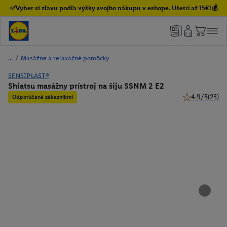
✅Vyber si zľavu podľa výšky svojho nákupu v eshope. Ušetri až 15€!💰
/
Masážne a relaxačné pomôcky
SENSIPLAST®
Shiatsu masážny prístroj na šiju SSNM 2 E2
4.9/5
(23)
Odporúčané zákazníkmi
4.9 z 5 hviezd