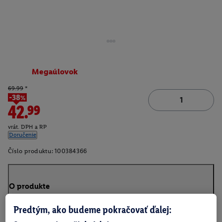
Megaúlovok
69.99
*
-38%
42.99
vrát. DPH a RP
Doručenie
Číslo produktu:
100384366
O produkte
Predtým, ako budeme pokračovať ďalej: