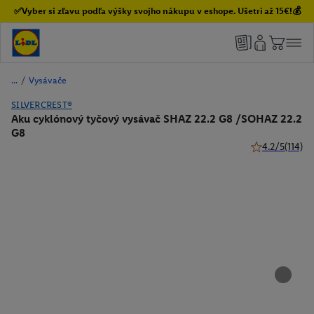
✅Vyber si zľavu podľa výšky svojho nákupu v eshope. Ušetri až 15€!💰
/
Vysávače
SILVERCREST®
Aku cyklónový tyčový vysávač SHAZ 22.2 G8 /SOHAZ 22.2
G8
4.2/5
(114)
4.2 z 5 hviezdi