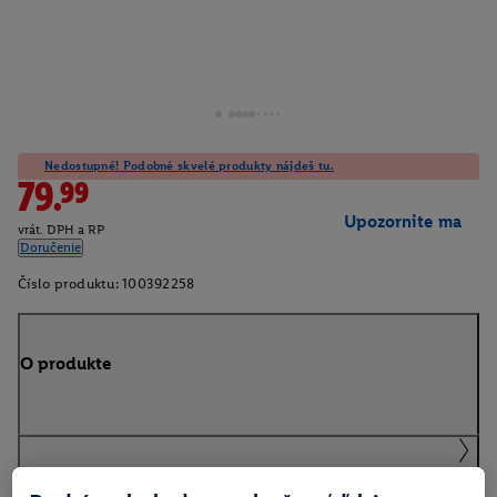
Nedostupné! Podobné skvelé produkty nájdeš tu.
79.99
Upozornite ma
vrát. DPH a RP
Doručenie
Číslo produktu:
100392258
O produkte
Informácie o batériách podľa nariadenia EÚ o