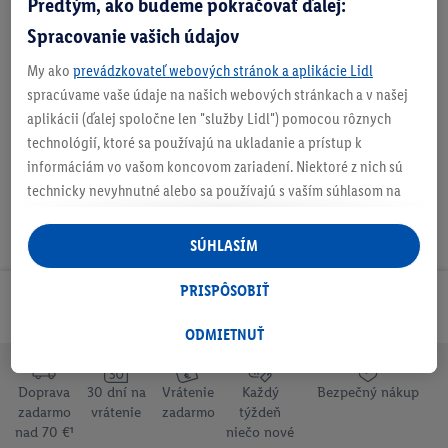
Predtým, ako budeme pokračovať ďalej:
batériách
Spracovanie vašich údajov
My ako
prevádzkovateľ webových stránok a aplikácie Lidl
spracúvame vaše údaje na našich webových stránkach a v našej
Na stiahnutie
aplikácii (ďalej spoločne len "služby Lidl") pomocou rôznych
technológií, ktoré sa používajú na ukladanie a prístup k
informáciám vo vašom koncovom zariadení. Niektoré z nich sú
technicky nevyhnutné alebo sa používajú s vaším súhlasom na
pohodlné nastavenie, na zostavovanie štatistík alebo na
personalizovanú reklamu v rámci služieb Lidl aj mimo nich. Ak
SÚHLASÍM
ste účastníkom programu Lidl Plus, na tieto účely sa spracúvajú
aj údaje z vášho nákupného správania v obchode.
PRISPÔSOBIŤ
Odoberaj Newsletter!
Ak tu udelíte svoj súhlas na účely personalizovanej reklamy a
následne si vytvoríte účet Lidl Plus alebo sa prihlásite do svojho
ODMIETNUŤ
existujúceho účtu Lidl Plus, my a náš partner Criteo S.A. môžeme
tiež vytvoriť špeciálny online identifikátor z e-mailovej adresy,
Doprava
30 dní na
Vrátenie
Každý
Bezpečný nákup
ktorú tam uvediete, aby sme vás mohli rozpoznať v službách
zadarmo
vrátenie
zadarmo
týždeň
prevádzkovaných tretími stranami a zobrazovať vám
nad 70 €¹
niečo nové