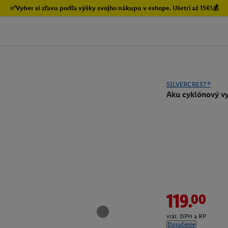
✅Vyber si zľavu podľa výšky svojho nákupu v eshope. Ušetri až 15€!💰
SILVERCREST®
Aku cyklónový v
119.00
vrát. DPH a RP
Doručenie