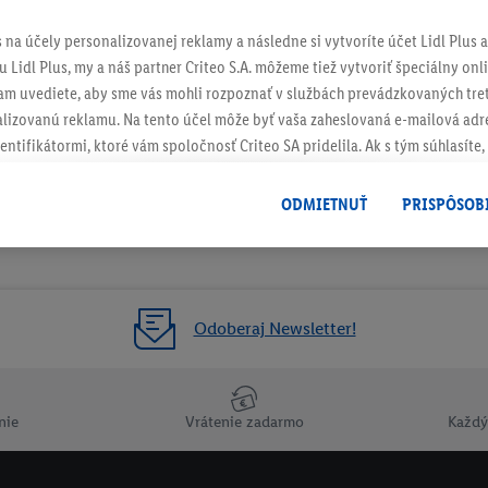
s na účely personalizovanej reklamy a následne si vytvoríte účet Lidl Plus a
 Lidl Plus, my a náš partner Criteo S.A. môžeme tiež vytvoriť špeciálny onli
tam uvediete, aby sme vás mohli rozpoznať v službách prevádzkovaných tre
izovanú reklamu. Na tento účel môže byť vaša zaheslovaná e-mailová adre
entifikátormi, ktoré vám spoločnosť Criteo SA pridelila. Ak s tým súhlasíte, 
klamy na produkty, o ktoré ste prejavili záujem (napr. vložením produktu do
le nie jeho zakúpením), sa môžu zobrazovať aj na rôznych zariadeniach a 
ODMIETNUŤ
PRISPÔSOB
 možno priradiť niekoľko koncových zariadení alebo používanie viacerých 
hovanej e-mailovej adresy a prípadne ďalších identifikátorov/identifikáto
ispozícii.
žete povoliť jednotlivé účely a nájsť ďalšie informácie o podmienkach sp
Odoberaj Newsletter!
Odmietnuť
" môžete povoliť iba používanie potrebných technológií. Kliknut
acúvaním na všetky vyššie uvedené účely. Ďalšie informácie vrátane inform
ašom práve kedykoľvek odvolať súhlas s účinnosťou do budúcnosti nájdet
nie
Vrátenie zadarmo
Každý
ov
.
Imprint nájdete tu.