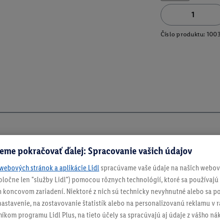
Číslo produktu:
100
eme pokračovať ďalej: Spracovanie vašich údajov
webových stránok a aplikácie Lidl
spracúvame vaše údaje na našich webový
spoločne len "služby Lidl") pomocou rôznych technológií, ktoré sa používajú
 koncovom zariadení. Niektoré z nich sú technicky nevyhnutné alebo sa po
stavenie, na zostavovanie štatistík alebo na personalizovanú reklamu v rá
ch
níkom programu Lidl Plus, na tieto účely sa spracúvajú aj údaje z vášho n