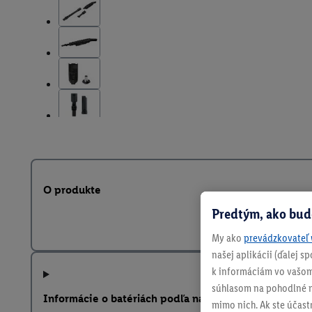
O produkte
Predtým, ako bud
My ako
prevádzkovateľ 
našej aplikácii (ďalej 
k informáciám vo vašom
súhlasom na pohodlné na
Informácie o batériách podľa nariadenia EÚ o batériá
mimo nich. Ak ste účast