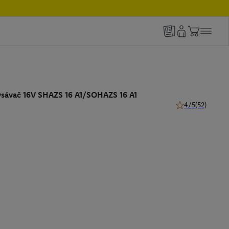
ysávač 16V SHAZS 16 A1/SOHAZS 16 A1
4/5
(52)
4 z 5 hviezdičiek