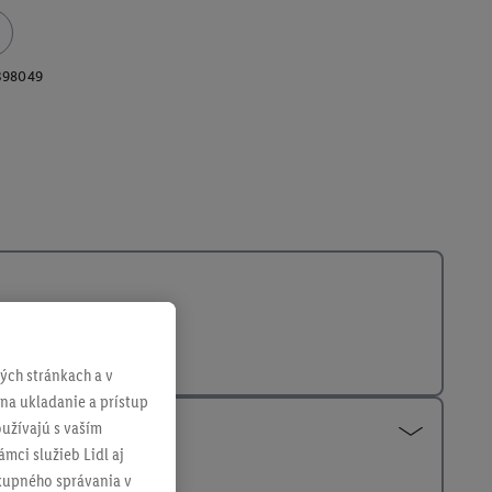
398049
ch stránkach a v
 na ukladanie a prístup
užívajú s vaším
mci služieb Lidl aj
ákupného správania v