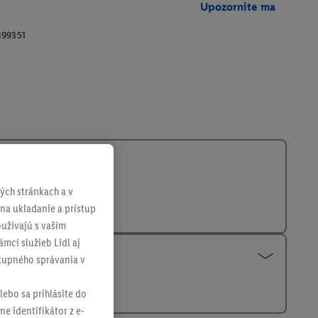
Upozornite ma
399351
ch stránkach a v
 na ukladanie a prístup
užívajú s vaším
mci služieb Lidl aj
ákupného správania v
lebo sa prihlásite do
ne identifikátor z e-