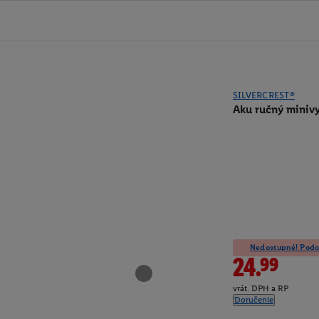
SILVERCREST®
Aku ručný miniv
Nedostupné! Podob
24.99
vrát. DPH a RP
Doručenie