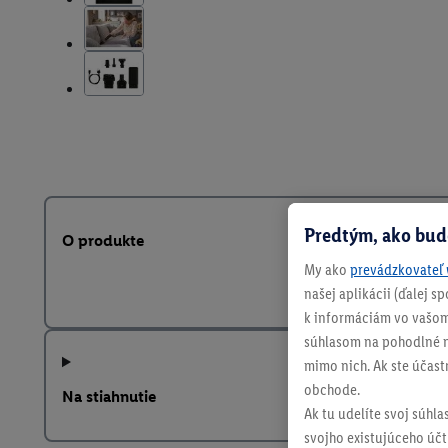
Predtým, ako bud
O produkte
My ako
prevádzkovateľ 
našej aplikácii (ďalej 
k informáciám vo vašom
súhlasom na pohodlné na
mimo nich. Ak ste účast
obchode.
Na stiahnutie
Ak tu udelíte svoj súhla
svojho existujúceho účtu