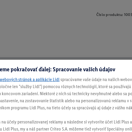
Číslo produktu:
100
eme pokračovať ďalej: Spracovanie vašich údajov
webových stránok a aplikácie Lidl
spracúvame vaše údaje na našich webový
spoločne len "služby Lidl") pomocou rôznych technológií, ktoré sa používajú
 koncovom zariadení. Niektoré z nich sú technicky nevyhnutné alebo sa po
stavenie, na zostavovanie štatistík alebo na personalizovanú reklamu v rá
níkom programu Lidl Plus, na tieto účely sa spracúvajú aj údaje z vášho n
s na účely personalizovanej reklamy a následne si vytvoríte účet Lidl Plus a
 Lidl Plus, my a náš partner Criteo S.A. môžeme tiež vytvoriť špeciálny onli