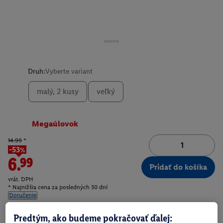
Druh:
Vyberte variant
malý, 2 kusy
veľký
Megaúlovok
14.99
*
-53%
6.99
Pridať do košíka
vrát. DPH
* Najnižšia cena za posledných 30 dní
Doručenie
Číslo produktu:
100405344
Predtým, ako budeme pokračovať ďalej: