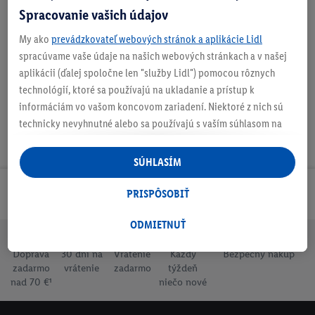
Spracovanie vašich údajov
O produkte
My ako
prevádzkovateľ webových stránok a aplikácie Lidl
spracúvame vaše údaje na našich webových stránkach a v našej
aplikácii (ďalej spoločne len "služby Lidl") pomocou rôznych
technológií, ktoré sa používajú na ukladanie a prístup k
informáciám vo vašom koncovom zariadení. Niektoré z nich sú
technicky nevyhnutné alebo sa používajú s vaším súhlasom na
pohodlné nastavenie, na zostavovanie štatistík alebo na
personalizovanú reklamu v rámci služieb Lidl aj mimo nich. Ak
SÚHLASÍM
ste účastníkom programu Lidl Plus, na tieto účely sa spracúvajú
aj údaje z vášho nákupného správania v obchode.
PRISPÔSOBIŤ
Odoberaj Newsletter!
Ak tu udelíte svoj súhlas na účely personalizovanej reklamy a
následne si vytvoríte účet Lidl Plus alebo sa prihlásite do svojho
ODMIETNUŤ
existujúceho účtu Lidl Plus, my a náš partner Criteo S.A. môžeme
Doprava
30 dní na
Vrátenie
Každý
Bezpečný nákup
tiež vytvoriť špeciálny online identifikátor z e-mailovej adresy,
zadarmo
vrátenie
zadarmo
týždeň
ktorú tam uvediete, aby sme vás mohli rozpoznať v službách
nad 70 €¹
niečo nové
prevádzkovaných tretími stranami a zobrazovať vám
personalizovanú reklamu. Na tento účel môže byť vaša