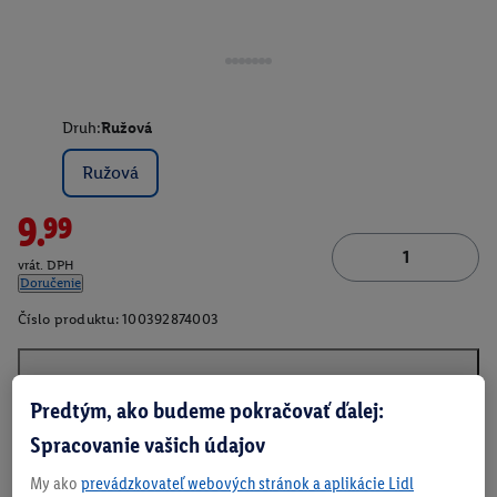
Druh:
Ružová
Ružová
9.99
vrát. DPH
Doručenie
Číslo produktu:
100392874003
O produkte
Predtým, ako budeme pokračovať ďalej:
Spracovanie vašich údajov
My ako
prevádzkovateľ webových stránok a aplikácie Lidl