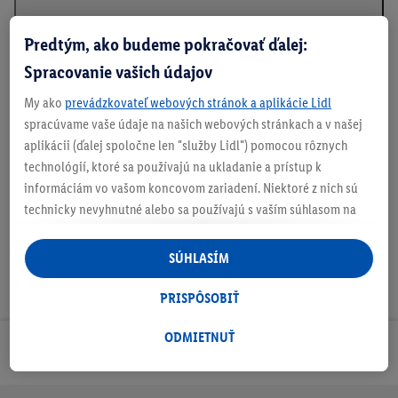
Predtým, ako budeme pokračovať ďalej:
Spracovanie vašich údajov
Informácie o batériách podľa nariadenia EÚ o
batériách
My ako
prevádzkovateľ webových stránok a aplikácie Lidl
spracúvame vaše údaje na našich webových stránkach a v našej
aplikácii (ďalej spoločne len "služby Lidl") pomocou rôznych
technológií, ktoré sa používajú na ukladanie a prístup k
Na stiahnutie
informáciám vo vašom koncovom zariadení. Niektoré z nich sú
technicky nevyhnutné alebo sa používajú s vaším súhlasom na
pohodlné nastavenie, na zostavovanie štatistík alebo na
personalizovanú reklamu v rámci služieb Lidl aj mimo nich. Ak
SÚHLASÍM
ste účastníkom programu Lidl Plus, na tieto účely sa spracúvajú
aj údaje z vášho nákupného správania v obchode.
PRISPÔSOBIŤ
Ak tu udelíte svoj súhlas na účely personalizovanej reklamy a
následne si vytvoríte účet Lidl Plus alebo sa prihlásite do svojho
ODMIETNUŤ
Odoberaj Newsletter!
existujúceho účtu Lidl Plus, my a náš partner Criteo S.A. môžeme
tiež vytvoriť špeciálny online identifikátor z e-mailovej adresy,