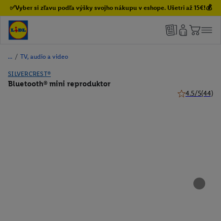
✅Vyber si zľavu podľa výšky svojho nákupu v eshope. Ušetri až 15€!💰
/
TV, audio a video
SILVERCREST®
Bluetooth® mini reproduktor
4.5/5
(44)
4.5 z 5 hviezdi