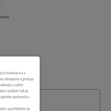
404715
ch stránkach a v
 na ukladanie a prístup
užívajú s vaším
mci služieb Lidl aj
ákupného správania v
lebo sa prihlásite do