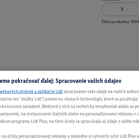
Číslo produktu:
100
eme pokračovať ďalej: Spracovanie vašich údajov
Dostupné v kombinácii s inými produktami
Kúp spolu
webových stránok a aplikácie Lidl
spracúvame vaše údaje na našich webový
spoločne len "služby Lidl") pomocou rôznych technológií, ktoré sa používajú
 koncovom zariadení. Niektoré z nich sú technicky nevyhnutné alebo sa po
stavenie, na zostavovanie štatistík alebo na personalizovanú reklamu v rá
níkom programu Lidl Plus, na tieto účely sa spracúvajú aj údaje z vášho n
s na účely personalizovanej reklamy a následne si vytvoríte účet Lidl Plus a