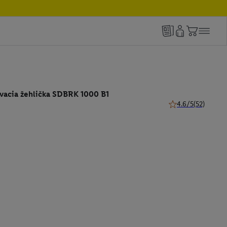
vacia žehlička SDBRK 1000 B1
4.6/5
(52)
4.6 z 5 hviezdičiek