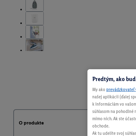
Predtým, ako bud
My ako
prevádzkovateľ 
našej aplikácii (ďalej 
k informáciám vo vašom
súhlasom na pohodlné na
mimo nich. Ak ste účast
O produkte
obchode.
Ak tu udelíte svoj súhla