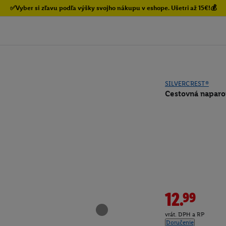
✅Vyber si zľavu podľa výšky svojho nákupu v eshope. Ušetri až 15€!💰
SILVERCREST®
Cestovná naparo
12.99
vrát. DPH a RP
Doručenie