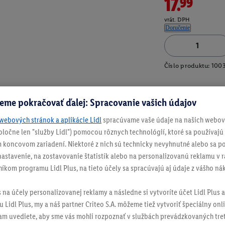
17.99
vrát. DPH
Doručenie
Číslo produktu:
100
eme pokračovať ďalej: Spracovanie vašich údajov
webových stránok a aplikácie Lidl
spracúvame vaše údaje na našich webový
spoločne len "služby Lidl") pomocou rôznych technológií, ktoré sa používajú
 koncovom zariadení. Niektoré z nich sú technicky nevyhnutné alebo sa po
stavenie, na zostavovanie štatistík alebo na personalizovanú reklamu v rá
níkom programu Lidl Plus, na tieto účely sa spracúvajú aj údaje z vášho n
s na účely personalizovanej reklamy a následne si vytvoríte účet Lidl Plus a
 Lidl Plus, my a náš partner Criteo S.A. môžeme tiež vytvoriť špeciálny onli
tam uvediete, aby sme vás mohli rozpoznať v službách prevádzkovaných tre