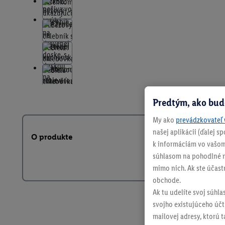
Predtým, ako bud
My ako
prevádzkovateľ 
našej aplikácii (ďalej 
O produkte
k informáciám vo vašom
súhlasom na pohodlné na
mimo nich. Ak ste účast
obchode.
Ak tu udelíte svoj súhla
svojho existujúceho účtu
mailovej adresy, ktorú 