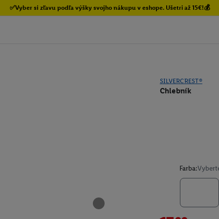
✅Vyber si zľavu podľa výšky svojho nákupu v eshope. Ušetri až 15€!💰
SILVERCREST®
Chlebník
Farba:
Vybert