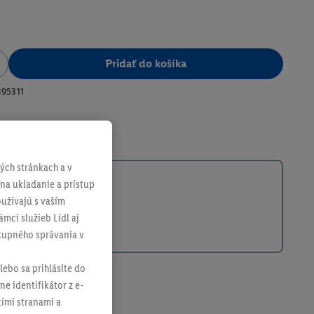
Pridať do košíka
395311
ch stránkach a v
 na ukladanie a prístup
užívajú s vaším
mci služieb Lidl aj
ákupného správania v
lebo sa prihlásite do
ne identifikátor z e-
tími stranami a