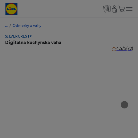
/
Odmerky a váhy
SILVERCREST®
Digitálna kuchynská váha
4.5/5
(72)
4.5 z 5 hviezd