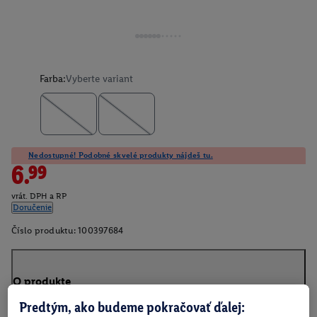
Farba:
Vyberte variant
Nedostupné! Podobné skvelé produkty nájdeš tu.
6.99
vrát. DPH a RP
Doručenie
Číslo produktu:
100397684
O produkte
Predtým, ako budeme pokračovať ďalej: