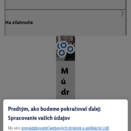
Na stiahnutie
M
ú
dr
a
Predtým, ako budeme pokračovať ďalej:
ku
Spracovanie vašich údajov
ch
My ako
prevádzkovateľ webových stránok a aplikácie Lidl