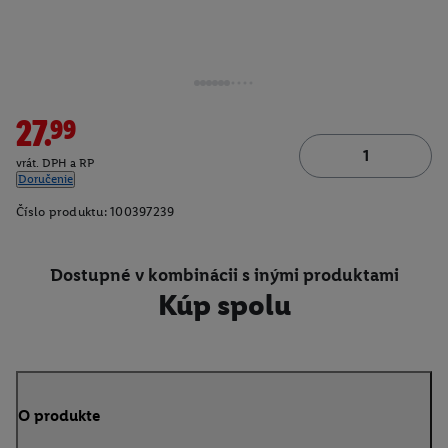
27.99
vrát. DPH a RP
Doručenie
Číslo produktu:
100397239
Dostupné v kombinácii s inými produktami
Kúp spolu
O produkte