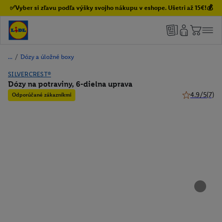
✅Vyber si zľavu podľa výšky svojho nákupu v eshope. Ušetri až 15€!💰
/
Dózy a úložné boxy
SILVERCREST®
Dózy na potraviny, 6-dielna uprava
4.9/5
(7)
Odporúčané zákazníkmi
4.9 z 5 hviez