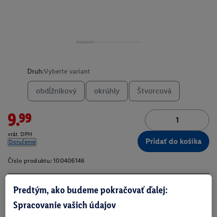
Druh:
Vyberte variant
obdĺžnikový
okrúhly
Štvorcová
9.99
vrát. DPH
Pridať do košíka
Doručenie
Číslo produktu:
100406146
Predtým, ako budeme pokračovať ďalej:
O produkte
Spracovanie vašich údajov