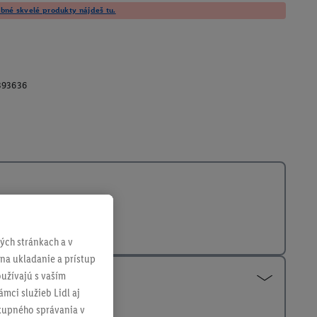
né skvelé produkty nájdeš tu.
393636
ch stránkach a v
 na ukladanie a prístup
užívajú s vaším
mci služieb Lidl aj
ákupného správania v