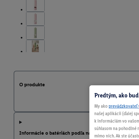
O produkte
Predtým, ako bud
My ako
prevádzkovateľ 
našej aplikácii (ďalej 
k informáciám vo vašom
súhlasom na pohodlné na
Informácie o batériách podľa nariadenia EÚ o batériá
mimo nich. Ak ste účast