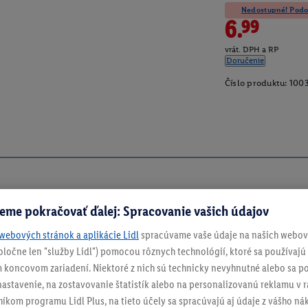
Nedostupné! Podob
6.99
vrát. DPH a RP
Doručenie
Číslo produktu:
100
eme pokračovať ďalej: Spracovanie vašich údajov
webových stránok a aplikácie Lidl
spracúvame vaše údaje na našich webový
spoločne len "služby Lidl") pomocou rôznych technológií, ktoré sa používajú
 koncovom zariadení. Niektoré z nich sú technicky nevyhnutné alebo sa po
stavenie, na zostavovanie štatistík alebo na personalizovanú reklamu v rá
ch
níkom programu Lidl Plus, na tieto účely sa spracúvajú aj údaje z vášho n