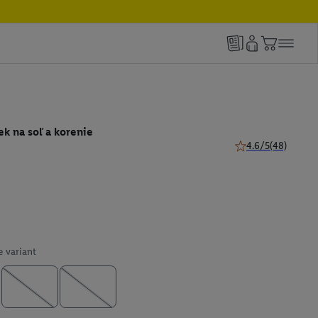
ek na soľ a korenie
4.6/5
(48)
4.6 z 5 hviezdičiek
e variant