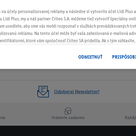
s na účely personalizovanej reklamy a následne si vytvoríte účet Lidl Plus a
 Lidl Plus, my a náš partner Criteo S.A. môžeme tiež vytvoriť špeciálny onli
tam uvediete, aby sme vás mohli rozpoznať v službách prevádzkovaných tre
izovanú reklamu. Na tento účel môže byť vaša zaheslovaná e-mailová adre
entifikátormi, ktoré vám spoločnosť Criteo SA pridelila. Ak s tým súhlasíte, 
klamy na produkty, o ktoré ste prejavili záujem (napr. vložením produktu do
le nie jeho zakúpením), sa môžu zobrazovať aj na rôznych zariadeniach a 
ODMIETNUŤ
PRISPÔSOB
 možno priradiť niekoľko koncových zariadení alebo používanie viacerých 
hovanej e-mailovej adresy a prípadne ďalších identifikátorov/identifikáto
ispozícii.
žete povoliť jednotlivé účely a nájsť ďalšie informácie o podmienkach sp
Odoberaj Newsletter!
Odmietnuť
" môžete povoliť iba používanie potrebných technológií. Kliknut
acúvaním na všetky vyššie uvedené účely. Ďalšie informácie vrátane inform
ašom práve kedykoľvek odvolať súhlas s účinnosťou do budúcnosti nájdet
nie
Vrátenie zadarmo
Každý
ov
.
Imprint nájdete tu.