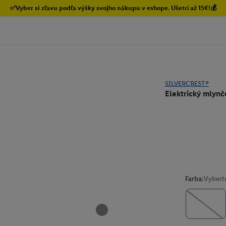
✅Vyber si zľavu podľa výšky svojho nákupu v eshope. Ušetri až 15€!💰
SILVERCREST®
Elektrický mlynč
Farba:
Vybert