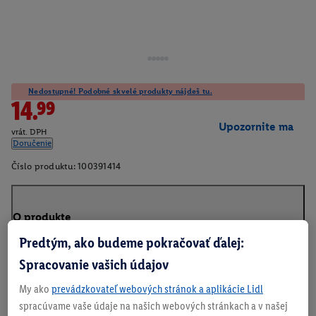
Nedostupné! Podobné skvelé produkty nájdeš tu.
14.99
Upozornite ma
vrát. DPH
Doručenie
Číslo produktu:
100391414
O produkte
Predtým, ako budeme pokračovať ďalej:
Spracovanie vašich údajov
My ako
prevádzkovateľ webových stránok a aplikácie Lidl
spracúvame vaše údaje na našich webových stránkach a v našej