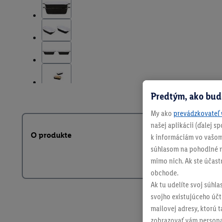
Predtým, ako bud
My ako
prevádzkovateľ 
našej aplikácii (ďalej 
O produkte
k informáciám vo vašom
súhlasom na pohodlné na
mimo nich. Ak ste účast
obchode.
Ak tu udelíte svoj súhla
svojho existujúceho účtu
mailovej adresy, ktorú 
zobrazovať vám personal