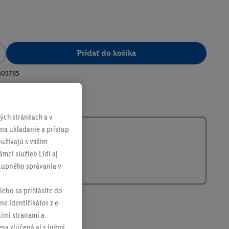
Pridať do košíka
405765
ch stránkach a v
 na ukladanie a prístup
užívajú s vaším
mci služieb Lidl aj
ákupného správania v
lebo sa prihlásite do
ne identifikátor z e-
tími stranami a
sa zlúčená aj s inými