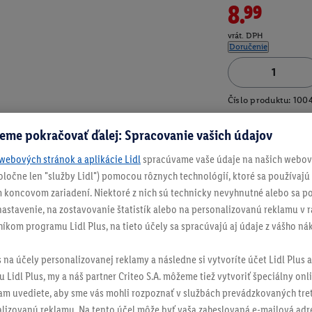
8.99
vrát. DPH
Doručenie
Číslo produktu:
100
eme pokračovať ďalej: Spracovanie vašich údajov
webových stránok a aplikácie Lidl
spracúvame vaše údaje na našich webový
spoločne len "služby Lidl") pomocou rôznych technológií, ktoré sa používajú
 koncovom zariadení. Niektoré z nich sú technicky nevyhnutné alebo sa po
stavenie, na zostavovanie štatistík alebo na personalizovanú reklamu v rá
níkom programu Lidl Plus, na tieto účely sa spracúvajú aj údaje z vášho n
s na účely personalizovanej reklamy a následne si vytvoríte účet Lidl Plus a
 Lidl Plus, my a náš partner Criteo S.A. môžeme tiež vytvoriť špeciálny onli
tam uvediete, aby sme vás mohli rozpoznať v službách prevádzkovaných tre
izovanú reklamu. Na tento účel môže byť vaša zaheslovaná e-mailová adre