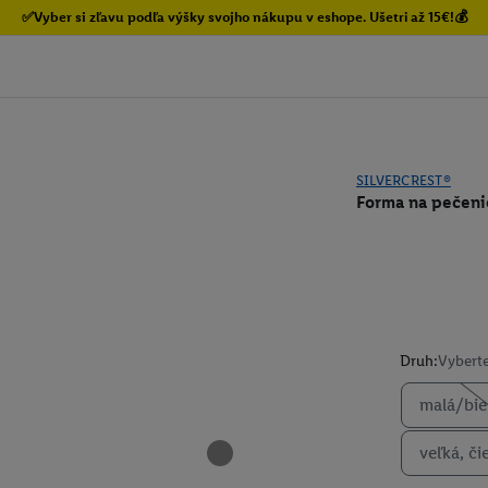
✅Vyber si zľavu podľa výšky svojho nákupu v eshope. Ušetri až 15€!💰
SILVERCREST®
Forma na pečeni
Druh:
Vyberte
malá/biel
veľká, či