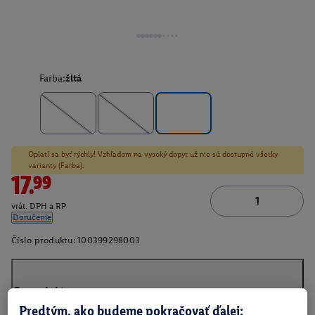
Farba:
žltá
Oplatí sa byť rýchly! Vzhľadom na vysoký dopyt už nie sú dostupné všetky
varianty (Farba).
17.99
vrát. DPH a RP
Doručenie
Číslo produktu:
100399298003
O produkte
Predtým, ako budeme pokračovať ďalej: