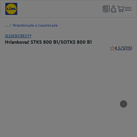
/
Hriankovače a toastovače
SILVERCREST®
Hriankovač STKS 800 B1/SOTKS 800 B1
4.5/5
(115)
4.5 z 5 hviezdi