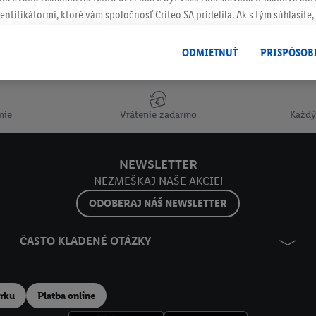
entifikátormi, ktoré vám spoločnosť Criteo SA pridelila. Ak s tým súhlasíte, 
klamy na produkty, o ktoré ste prejavili záujem (napr. vložením produktu do
le nie jeho zakúpením), sa môžu zobrazovať aj na rôznych zariadeniach a 
ODMIETNUŤ
PRISPÔSOB
Odoberaj Newsletter!
 možno priradiť niekoľko koncových zariadení alebo používanie viacerých 
hovanej e-mailovej adresy a prípadne ďalších identifikátorov/identifikáto
ispozícii.
nie
Vrátenie zadarmo
Každý
žete povoliť jednotlivé účely a nájsť ďalšie informácie o podmienkach sp
Odmietnuť
" môžete povoliť iba používanie potrebných technológií. Kliknut
NEWSLETTER
acúvaním na všetky vyššie uvedené účely. Ďalšie informácie vrátane inform
NEZMEŠKAJ NAŠE AKCIE!
ašom práve kedykoľvek odvolať súhlas s účinnosťou do budúcnosti nájdet
ov
.
Imprint nájdete tu.
ODOBERAJ NÁŠ NEWSLETTER
ČASTO KLADENÉ OTÁZKY
erku
Platba online