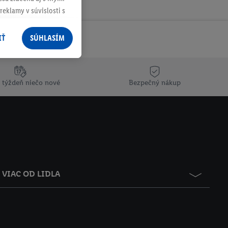
reklamy v súvislosti s
 nákupného košíka v
v rôznych službách
IŤ
SÚHLASÍM
služieb spoločnosti
rov, ktoré má
 týždeň niečo nové
Bezpečný nákup
racúvania osobných
ím na "
Súhlasím
"
ácií o dobe
e v našich
zásadách
VIAC OD LIDLA