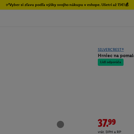
✅Vyber si zľavu podľa výšky svojho nákupu v eshope. Ušetri až 15€!💰
SILVERCREST®
Hrniec na pomal
Lidl odporúča
37.99
vrát. DPH a RP