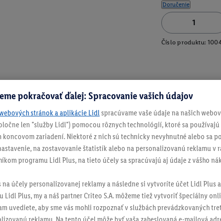
Doručenie
Číslo produktu:
100
eme pokračovať ďalej: Spracovanie vašich údajov
webových stránok a aplikácie Lidl
spracúvame vaše údaje na našich webový
spoločne len "služby Lidl") pomocou rôznych technológií, ktoré sa používajú
 koncovom zariadení. Niektoré z nich sú technicky nevyhnutné alebo sa po
stavenie, na zostavovanie štatistík alebo na personalizovanú reklamu v rá
níkom programu Lidl Plus, na tieto účely sa spracúvajú aj údaje z vášho n
s na účely personalizovanej reklamy a následne si vytvoríte účet Lidl Plus a
 Lidl Plus, my a náš partner Criteo S.A. môžeme tiež vytvoriť špeciálny onli
tam uvediete, aby sme vás mohli rozpoznať v službách prevádzkovaných tre
izovanú reklamu. Na tento účel môže byť vaša zaheslovaná e-mailová adre