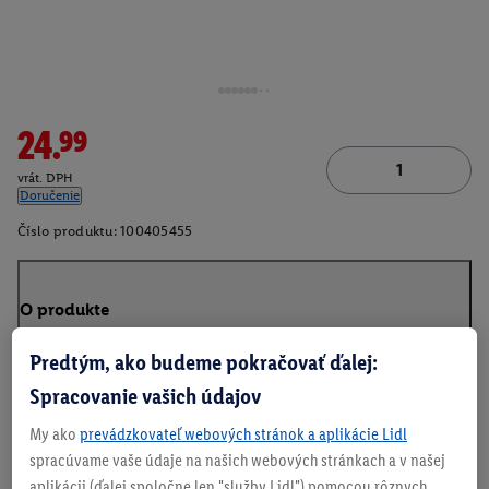
24.99
vrát. DPH
Doručenie
Číslo produktu:
100405455
O produkte
Predtým, ako budeme pokračovať ďalej:
Spracovanie vašich údajov
My ako
prevádzkovateľ webových stránok a aplikácie Lidl
spracúvame vaše údaje na našich webových stránkach a v našej
aplikácii (ďalej spoločne len "služby Lidl") pomocou rôznych