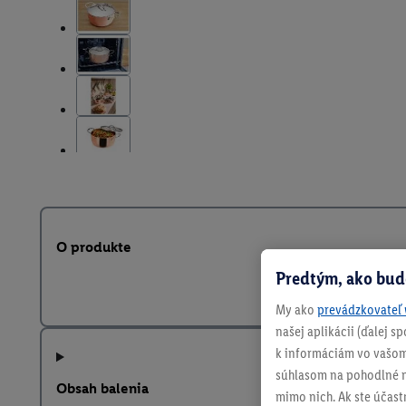
O produkte
Predtým, ako bud
My ako
prevádzkovateľ 
našej aplikácii (ďalej 
k informáciám vo vašom
súhlasom na pohodlné na
Obsah balenia
mimo nich. Ak ste účast