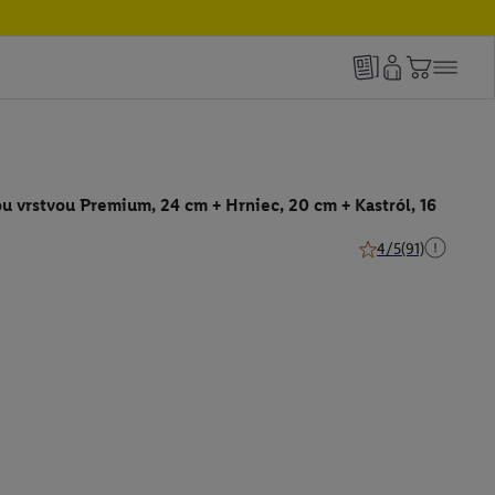
 vrstvou Premium, 24 cm + Hrniec, 20 cm + Kastról, 16
4/5
(91)
4 z 5 hviezdičiek (9