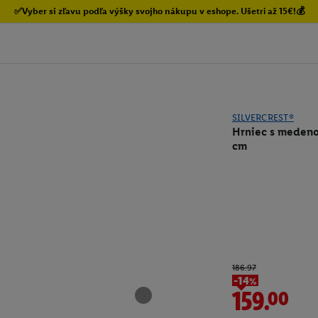
✅Vyber si zľavu podľa výšky svojho nákupu v eshope. Ušetri až 15€!💰
SILVERCREST®
Hrniec s medenou
cm
186.97
-14%
159.00