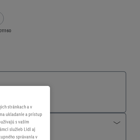
011160
ch stránkach a v
 na ukladanie a prístup
užívajú s vaším
mci služieb Lidl aj
ákupného správania v