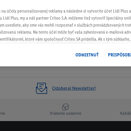
s na účely personalizovanej reklamy a následne si vytvoríte účet Lidl Plus a
 Lidl Plus, my a náš partner Criteo S.A. môžeme tiež vytvoriť špeciálny onli
tam uvediete, aby sme vás mohli rozpoznať v službách prevádzkovaných tre
izovanú reklamu. Na tento účel môže byť vaša zaheslovaná e-mailová adre
entifikátormi, ktoré vám spoločnosť Criteo SA pridelila. Ak s tým súhlasíte, 
klamy na produkty, o ktoré ste prejavili záujem (napr. vložením produktu do
le nie jeho zakúpením), sa môžu zobrazovať aj na rôznych zariadeniach a 
ODMIETNUŤ
PRISPÔSOB
 možno priradiť niekoľko koncových zariadení alebo používanie viacerých 
hovanej e-mailovej adresy a prípadne ďalších identifikátorov/identifikáto
ispozícii.
žete povoliť jednotlivé účely a nájsť ďalšie informácie o podmienkach sp
Odoberaj Newsletter!
Odmietnuť
" môžete povoliť iba používanie potrebných technológií. Kliknut
acúvaním na všetky vyššie uvedené účely. Ďalšie informácie vrátane inform
ašom práve kedykoľvek odvolať súhlas s účinnosťou do budúcnosti nájdet
nie
Vrátenie zadarmo
Každý
ov
.
Imprint nájdete tu.