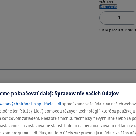
vrát. DPH
Doručenie
Číslo produktu:
800
eme pokračovať ďalej: Spracovanie vašich údajov
webových stránok a aplikácie Lidl
spracúvame vaše údaje na našich webový
spoločne len "služby Lidl") pomocou rôznych technológií, ktoré sa používajú
 koncovom zariadení. Niektoré z nich sú technicky nevyhnutné alebo sa po
stavenie, na zostavovanie štatistík alebo na personalizovanú reklamu v rá
níkom programu Lidl Plus, na tieto účely sa spracúvajú aj údaje z vášho n