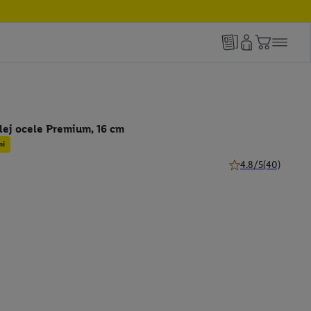
ilej ocele Premium, 16 cm
mi
4.8/5
(40)
4.8 z 5 hviezdičiek