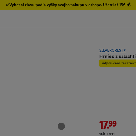
✅Vyber si zľavu podľa výšky svojho nákupu v eshope. Ušetri až 15€!💰
SILVERCREST®
Hrniec z ušľacht
Odporúčané zákazník
17.99
vrát. DPH