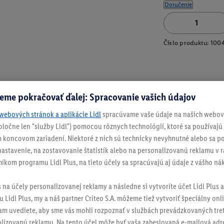
Doručenie
Číslo produktu:
1004
eme pokračovať ďalej: Spracovanie vašich údajov
webových stránok a aplikácie Lidl
spracúvame vaše údaje na našich webový
spoločne len "služby Lidl") pomocou rôznych technológií, ktoré sa používajú
 koncovom zariadení. Niektoré z nich sú technicky nevyhnutné alebo sa po
stavenie, na zostavovanie štatistík alebo na personalizovanú reklamu v rá
níkom programu Lidl Plus, na tieto účely sa spracúvajú aj údaje z vášho n
s na účely personalizovanej reklamy a následne si vytvoríte účet Lidl Plus a
 Lidl Plus, my a náš partner Criteo S.A. môžeme tiež vytvoriť špeciálny onli
tam uvediete, aby sme vás mohli rozpoznať v službách prevádzkovaných tre
izovanú reklamu. Na tento účel môže byť vaša zaheslovaná e-mailová adre