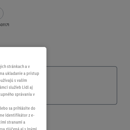
01171
ch stránkach a v
 na ukladanie a prístup
užívajú s vaším
mci služieb Lidl aj
ákupného správania v
lebo sa prihlásite do
ne identifikátor z e-
tími stranami a
sa zlúčená aj s inými