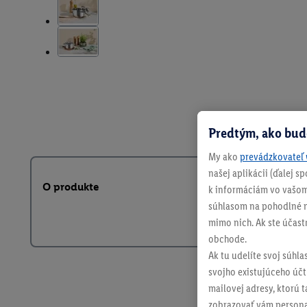
Predtým, ako bud
My ako
prevádzkovateľ 
našej aplikácii (ďalej 
O produkte
k informáciám vo vašom
súhlasom na pohodlné na
mimo nich. Ak ste účast
obchode.
Ak tu udelíte svoj súhla
svojho existujúceho účtu
mailovej adresy, ktorú 
zobrazovať vám personal