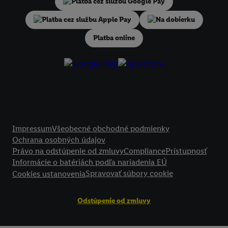
identifikátorov/identifikátorov, ktoré má spoločnosť Criteo SA k dispo
V časti "
Prispôsobiť
" môžete povoliť jednotlivé účely a nájsť ďalšie in
Na dobierku
podmienkach spracúvania osobných údajov.
Kliknutím na možnosť "
Odmietnuť
" môžete povoliť iba používanie po
Platba online
technológií. Kliknutím na "
Súhlasím
" vyjadríte súhlas so spracúvaním
vyššie uvedené účely. Ďalšie informácie vrátane informácií o dobe u
údajov a Vašom práve kedykoľvek odvolať súhlas s účinnosťou do bu
nájdete v našich
zásadách ochrany osobných údajov
.
Imprint nájdete 
Právne informácie
Impressum
Všeobecné obchodné podmienky
Ochrana osobných údajov
Právo na odstúpenie od zmluvy
Compliance
Prístupnosť
Informácie o batériách podľa nariadenia EÚ
Spravovať súbory cookie
Cookies ustanovenia
Odstúpenie od zmluvy