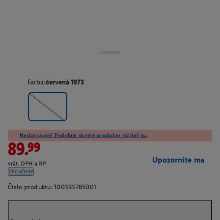
Farba:
červená 1973
Nedostupné! Podobné skvelé produkty nájdeš tu.
89.99
Upozornite ma
vrát. DPH a RP
Doručenie
Číslo produktu:
100393785001