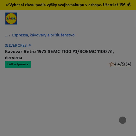
✅Vyber si zľavu podľa výšky svojho nákupu v eshope. Ušetri až 15€!💰
/
Espressa, kávovary a príslušenstvo
SILVERCREST®
Kávovar Retro 1973 SEMC 1100 A1/SOEMC 1100 A1,
červená
4.4/5
(34)
Lidl odporúča
4.4 z 5 hviezdi