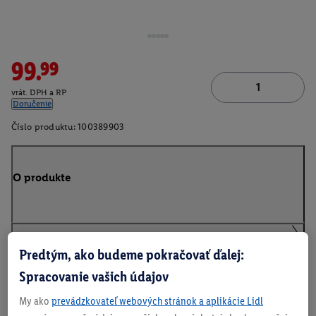
99.99
vrát. DPH a RP
Doručenie
Číslo produktu:
100389903
O produkte
Predtým, ako budeme pokračovať ďalej:
Na stiahnutie
Spracovanie vašich údajov
My ako
prevádzkovateľ webových stránok a aplikácie Lidl