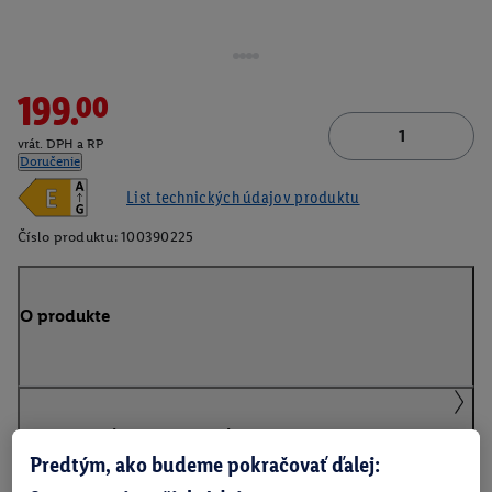
199.00
vrát. DPH a RP
Doručenie
List technických údajov produktu
Číslo produktu:
100390225
O produkte
Podrobnosti o bezpečnosti produktu
Predtým, ako budeme pokračovať ďalej: