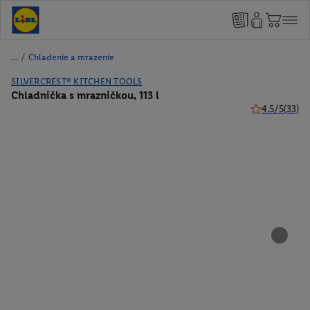
/
Chladenie a mrazenie
SILVERCREST® KITCHEN TOOLS
Chladnička s mrazničkou, 113 l
4.5/5
(33)
4.5 z 5 hviezd