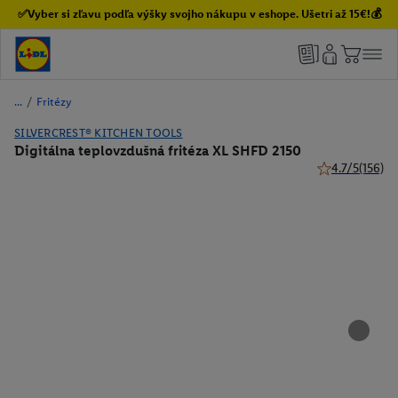
✅Vyber si zľavu podľa výšky svojho nákupu v eshope. Ušetri až 15€!💰
/
Fritézy
SILVERCREST® KITCHEN TOOLS
Digitálna teplovzdušná fritéza XL SHFD 2150
4.7/5
(156)
4.7 z 5 hviezdi