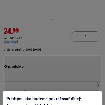
24.99
vrát. DPH a RP
Doručenie
Číslo produktu:
100389008
O produkte
Podrobnosti o bezpečnosti produktu
Predtým, ako budeme pokračovať ďalej: