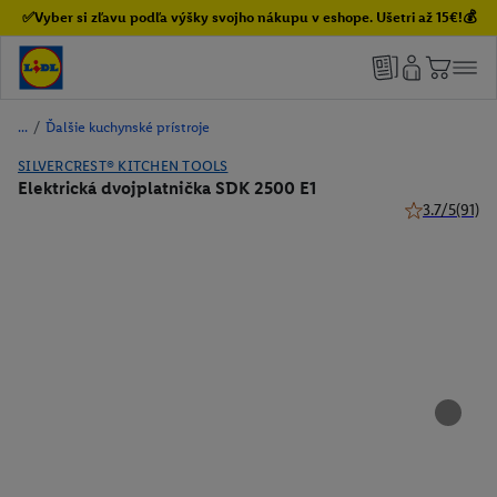
✅Vyber si zľavu podľa výšky svojho nákupu v eshope. Ušetri až 15€!💰
/
Ďalšie kuchynské prístroje
SILVERCREST® KITCHEN TOOLS
Elektrická dvojplatnička SDK 2500 E1
3.7/5
(91)
3.7 z 5 hviezd