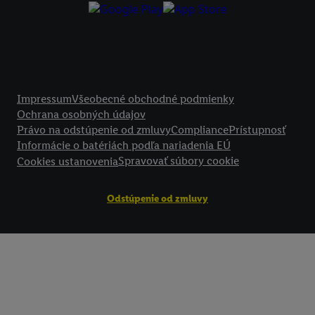
Kliknutím na možnosť "
Odmietnuť
" môžete povoliť iba používanie po
technológií. Kliknutím na "
Súhlasím
" vyjadríte súhlas so spracúvaním
vyššie uvedené účely. Ďalšie informácie vrátane informácií o dobe u
údajov a Vašom práve kedykoľvek odvolať súhlas s účinnosťou do bu
nájdete v našich
zásadách ochrany osobných údajov
.
Imprint nájdete 
Právne informácie
Impressum
Všeobecné obchodné podmienky
Ochrana osobných údajov
Právo na odstúpenie od zmluvy
Compliance
Prístupnosť
Informácie o batériách podľa nariadenia EÚ
Spravovať súbory cookie
Cookies ustanovenia
Odstúpenie od zmluvy