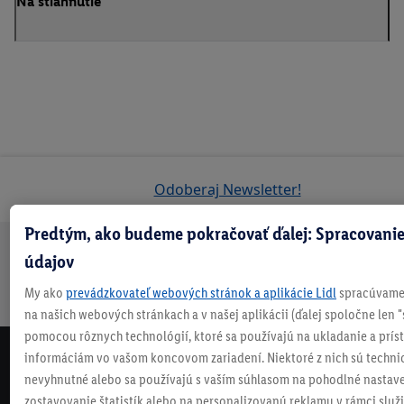
Na stiahnutie
Odoberaj Newsletter!
Predtým, ako budeme pokračovať ďalej: Spracovanie
údajov
Doprava
30 dní na
Vrátenie
Každý
Bezpečný nákup
zadarmo
vrátenie
zadarmo
týždeň
My ako
prevádzkovateľ webových stránok a aplikácie Lidl
spracúvame 
nad 70 €¹
niečo nové
na našich webových stránkach a v našej aplikácii (ďalej spoločne len "
pomocou rôznych technológií, ktoré sa používajú na ukladanie a prís
informáciám vo vašom koncovom zariadení. Niektoré z nich sú techni
NEWSLETTER
nevyhnutné alebo sa používajú s vaším súhlasom na pohodlné nastave
NEZMEŠKAJ NAŠE AKCIE!
zostavovanie štatistík alebo na personalizovanú reklamu v rámci služi