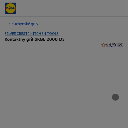
/
Kuchynské grily
SILVERCREST® KITCHEN TOOLS
Kontaktný gril SKGE 2000 D3
4.4/5
(169)
4.4 z 5 hviezdi