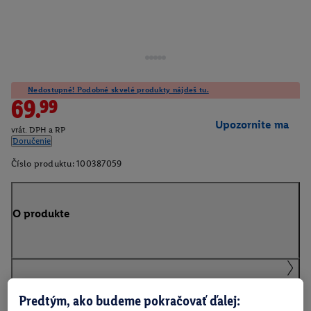
Nedostupné! Podobné skvelé produkty nájdeš tu.
69.99
Upozornite ma
vrát. DPH a RP
Doručenie
Číslo produktu:
100387059
O produkte
Podrobnosti o bezpečnosti produktu
Predtým, ako budeme pokračovať ďalej: