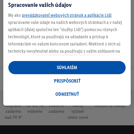
Spracovanie vašich údajov
My ako
prevádzkovateľ webových stránok a aplikácie Lidl
Na stiahnutie
spracúvame vaše údaje na našich webových stránkach a v našej
aplikácii (ďalej spoločne len "služby Lidl") pomocou rôznych
technológií, ktoré sa používajú na ukladanie a prístup k
informáciám vo vašom koncovom zariadení. Niektoré z nich sú
technicky nevyhnutné alebo sa používajú s vaším súhlasom na
pohodlné nastavenie, na zostavovanie štatistík alebo na
personalizovanú reklamu v rámci služieb Lidl aj mimo nich. Ak
SÚHLASÍM
ste účastníkom programu Lidl Plus, na tieto účely sa spracúvajú
aj údaje z vášho nákupného správania v obchode.
Odoberaj Newsletter!
PRISPÔSOBIŤ
Ak tu udelíte svoj súhlas na účely personalizovanej reklamy a
následne si vytvoríte účet Lidl Plus alebo sa prihlásite do svojho
ODMIETNUŤ
existujúceho účtu Lidl Plus, my a náš partner Criteo S.A. môžeme
Doprava
30 dní na
Vrátenie
Každý
Bezpečný nákup
tiež vytvoriť špeciálny online identifikátor z e-mailovej adresy,
zadarmo
vrátenie
zadarmo
týždeň
ktorú tam uvediete, aby sme vás mohli rozpoznať v službách
nad 70 €¹
niečo nové
prevádzkovaných tretími stranami a zobrazovať vám
personalizovanú reklamu. Na tento účel môže byť vaša