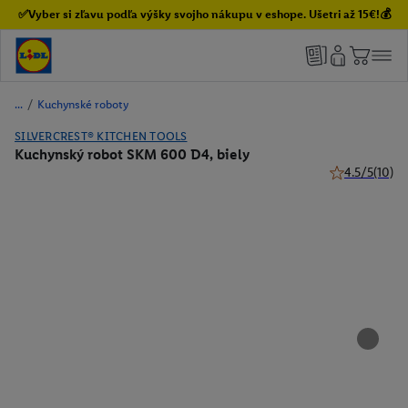
✅Vyber si zľavu podľa výšky svojho nákupu v eshope. Ušetri až 15€!💰
/
Kuchynské roboty
SILVERCREST® KITCHEN TOOLS
Kuchynský robot SKM 600 D4, biely
4.5/5
(10)
4.5 z 5 hviezd