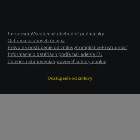
technológií. Kliknutím na "
Súhlasím
" vyjadríte súhlas so spracúvaním
vyššie uvedené účely. Ďalšie informácie vrátane informácií o dobe u
údajov a Vašom práve kedykoľvek odvolať súhlas s účinnosťou do bu
nájdete v našich
zásadách ochrany osobných údajov
.
Imprint nájdete 
Právne informácie
Impressum
Všeobecné obchodné podmienky
Ochrana osobných údajov
Právo na odstúpenie od zmluvy
Compliance
Prístupnosť
Informácie o batériách podľa nariadenia EÚ
Cookies ustanovenia
Spravovať súbory cookie
Odstúpenie od zmluvy