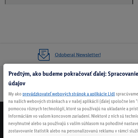
Odoberaj Newsletter!
Predtým, ako budeme pokračovať ďalej: Spracovanie
Doprava
30 dní na
Vrátenie
Každý
Bezpečný nákup
údajov
zadarmo
vrátenie
zadarmo
týždeň
nad 70 €¹
niečo nové
My ako
prevádzkovateľ webových stránok a aplikácie Lidl
spracúvame 
na našich webových stránkach a v našej aplikácii (ďalej spoločne len "
pomocou rôznych technológií, ktoré sa používajú na ukladanie a prís
NEWSLETTER
informáciám vo vašom koncovom zariadení. Niektoré z nich sú techni
NEZMEŠKAJ NAŠE AKCIE!
nevyhnutné alebo sa používajú s vaším súhlasom na pohodlné nastave
zostavovanie štatistík alebo na personalizovanú reklamu v rámci služi
ODOBERAJ NÁŠ NEWSLETTER