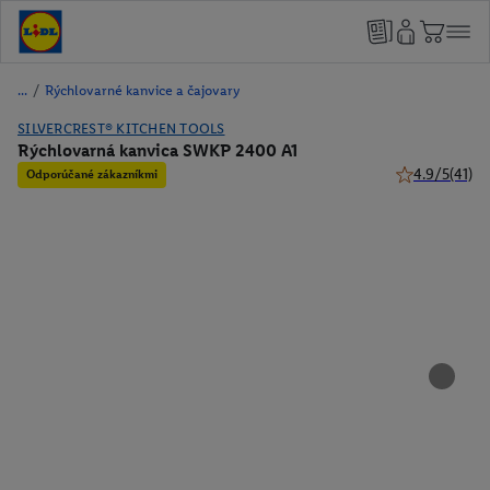
/
Rýchlovarné kanvice a čajovary
SILVERCREST® KITCHEN TOOLS
Rýchlovarná kanvica SWKP 2400 A1
4.9/5
(41)
Odporúčané zákazníkmi
4.9 z 5 hviezd