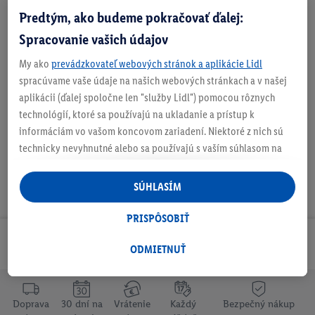
Predtým, ako budeme pokračovať ďalej:
Podrobnosti o bezpečnosti produktu
Spracovanie vašich údajov
My ako
prevádzkovateľ webových stránok a aplikácie Lidl
spracúvame vaše údaje na našich webových stránkach a v našej
Na stiahnutie
aplikácii (ďalej spoločne len "služby Lidl") pomocou rôznych
technológií, ktoré sa používajú na ukladanie a prístup k
informáciám vo vašom koncovom zariadení. Niektoré z nich sú
technicky nevyhnutné alebo sa používajú s vaším súhlasom na
pohodlné nastavenie, na zostavovanie štatistík alebo na
personalizovanú reklamu v rámci služieb Lidl aj mimo nich. Ak
SÚHLASÍM
ste účastníkom programu Lidl Plus, na tieto účely sa spracúvajú
aj údaje z vášho nákupného správania v obchode.
PRISPÔSOBIŤ
Ak tu udelíte svoj súhlas na účely personalizovanej reklamy a
Odoberaj Newsletter!
následne si vytvoríte účet Lidl Plus alebo sa prihlásite do svojho
ODMIETNUŤ
existujúceho účtu Lidl Plus, my a náš partner Criteo S.A. môžeme
tiež vytvoriť špeciálny online identifikátor z e-mailovej adresy,
ktorú tam uvediete, aby sme vás mohli rozpoznať v službách
Doprava
30 dní na
Vrátenie
Každý
Bezpečný nákup