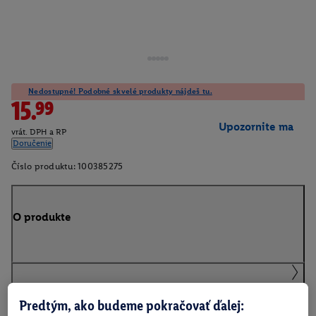
Nedostupné! Podobné skvelé produkty nájdeš tu.
15.99
Upozornite ma
vrát. DPH a RP
Doručenie
Číslo produktu:
100385275
O produkte
Podrobnosti o bezpečnosti produktu
Predtým, ako budeme pokračovať ďalej: