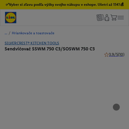
✅Vyber si zľavu podľa výšky svojho nákupu v eshope. Ušetri až 15€!💰
/
Hriankovače a toastovače
SILVERCREST® KITCHEN TOOLS
Sendvičovač SSWM 750 C3/SOSWM 750 C3
3.9/5
(10)
3.9 z 5 hviezd