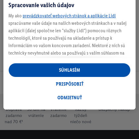
Spracovanie vašich údajov
My ako
prevádzkovateľ webových stránok a aplikácie Lidl
Na stiahnutie
spracúvame vaše údaje na našich webových stránkach a v našej
aplikácii (ďalej spoločne len "služby Lidl") pomocou rôznych
technológií, ktoré sa používajú na ukladanie a prístup k
informáciám vo vašom koncovom zariadení. Niektoré z nich sú
technicky nevyhnutné alebo sa používajú s vaším súhlasom na
pohodlné nastavenie, na zostavovanie štatistík alebo na
personalizovanú reklamu v rámci služieb Lidl aj mimo nich. Ak
SÚHLASÍM
ste účastníkom programu Lidl Plus, na tieto účely sa spracúvajú
aj údaje z vášho nákupného správania v obchode.
Odoberaj Newsletter!
PRISPÔSOBIŤ
Ak tu udelíte svoj súhlas na účely personalizovanej reklamy a
následne si vytvoríte účet Lidl Plus alebo sa prihlásite do svojho
ODMIETNUŤ
existujúceho účtu Lidl Plus, my a náš partner Criteo S.A. môžeme
Doprava
30 dní na
Vrátenie
Každý
Bezpečný nákup
tiež vytvoriť špeciálny online identifikátor z e-mailovej adresy,
zadarmo
vrátenie
zadarmo
týždeň
ktorú tam uvediete, aby sme vás mohli rozpoznať v službách
nad 70 €¹
niečo nové
prevádzkovaných tretími stranami a zobrazovať vám
personalizovanú reklamu. Na tento účel môže byť vaša