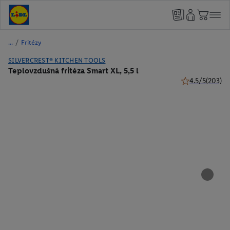
/
Fritézy
SILVERCREST® KITCHEN TOOLS
Teplovzdušná fritéza Smart XL, 5,5 l
4.5/5
(203)
4.5 z 5 hviezdič