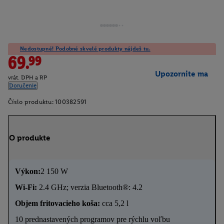
Nedostupné! Podobné skvelé produkty nájdeš tu.
69.99
Upozornite ma
vrát. DPH a RP
Doručenie
Číslo produktu:
100382591
O produkte
Výkon:
2 150 W
Wi-Fi:
2.4 GHz; verzia Bluetooth®: 4.2
Objem fritovacieho koša:
cca 5,2 l
10 prednastavených programov pre rýchlu voľbu