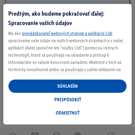
Predtým, ako budeme pokračovať ďalej:
Spracovanie vašich údajov
Podrobnosti o bezpečnosti produktu
My ako
prevádzkovateľ webových stránok a aplikácie Lidl
spracúvame vaše údaje na našich webových stránkach a v našej
aplikácii (ďalej spoločne len "služby Lidl") pomocou rôznych
Na stiahnutie
technológií, ktoré sa používajú na ukladanie a prístup k
informáciám vo vašom koncovom zariadení. Niektoré z nich sú
technicky nevyhnutné alebo sa používajú s vaším súhlasom na
pohodlné nastavenie, na zostavovanie štatistík alebo na
personalizovanú reklamu v rámci služieb Lidl aj mimo nich. Ak
SÚHLASÍM
ste účastníkom programu Lidl Plus, na tieto účely sa spracúvajú
aj údaje z vášho nákupného správania v obchode.
PRISPÔSOBIŤ
Ak tu udelíte svoj súhlas na účely personalizovanej reklamy a
následne si vytvoríte účet Lidl Plus alebo sa prihlásite do svojho
ODMIETNUŤ
Odoberaj Newsletter!
existujúceho účtu Lidl Plus, my a náš partner Criteo S.A. môžeme
tiež vytvoriť špeciálny online identifikátor z e-mailovej adresy,
ktorú tam uvediete, aby sme vás mohli rozpoznať v službách