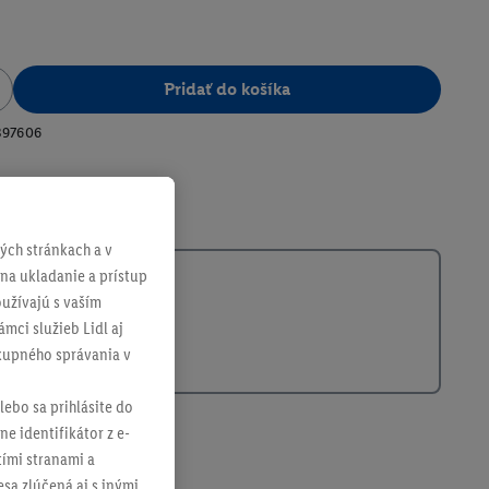
Pridať do košíka
397606
ch stránkach a v
 na ukladanie a prístup
užívajú s vaším
mci služieb Lidl aj
ákupného správania v
lebo sa prihlásite do
ne identifikátor z e-
tími stranami a
sa zlúčená aj s inými