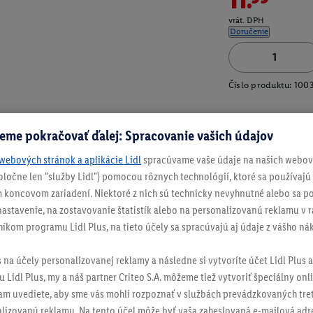
vrát. DPH
Doručenie
Číslo produktu:
100
eme pokračovať ďalej: Spracovanie vašich údajov
webových stránok a aplikácie Lidl
spracúvame vaše údaje na našich webový
spoločne len "služby Lidl") pomocou rôznych technológií, ktoré sa používajú
 koncovom zariadení. Niektoré z nich sú technicky nevyhnutné alebo sa po
stavenie, na zostavovanie štatistík alebo na personalizovanú reklamu v rá
níkom programu Lidl Plus, na tieto účely sa spracúvajú aj údaje z vášho n
s na účely personalizovanej reklamy a následne si vytvoríte účet Lidl Plus a
 Lidl Plus, my a náš partner Criteo S.A. môžeme tiež vytvoriť špeciálny onli
tam uvediete, aby sme vás mohli rozpoznať v službách prevádzkovaných tre
izovanú reklamu. Na tento účel môže byť vaša zaheslovaná e-mailová adre