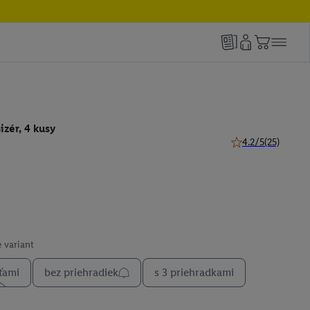
zér, 4 kusy
4.2/5
(25)
4.2 z 5 hviezdičiek
 variant
ťami
bez priehradiek
s 3 priehradkami