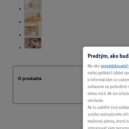
Predtým, ako bud
My ako
prevádzkovateľ 
našej aplikácii (ďalej 
O produkte
k informáciám vo vašom
súhlasom na pohodlné na
mimo nich. Ak ste účast
obchode.
Ak tu udelíte svoj súhla
svojho existujúceho účtu
mailovej adresy, ktorú 
zobrazovať vám personal