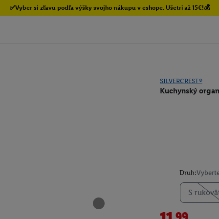
✅Vyber si zľavu podľa výšky svojho nákupu v eshope. Ušetri až 15€!💰
SILVERCREST®
Kuchynský organi
Druh:
Vyberte
S rukovä
11.99