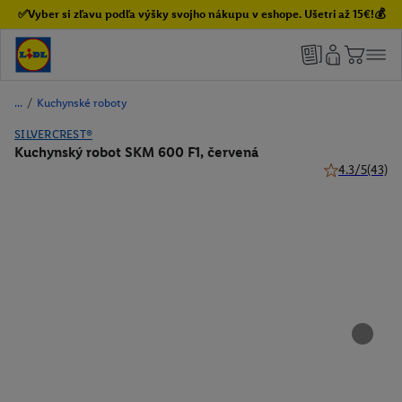
✅Vyber si zľavu podľa výšky svojho nákupu v eshope. Ušetri až 15€!💰
/
Kuchynské roboty
SILVERCREST®
Kuchynský robot SKM 600 F1, červená
4.3/5
(43)
4.3 z 5 hviezd