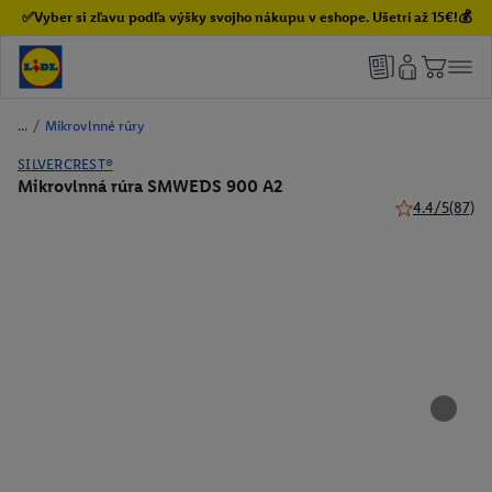
✅Vyber si zľavu podľa výšky svojho nákupu v eshope. Ušetri až 15€!💰
/
Mikrovlnné rúry
SILVERCREST®
Mikrovlnná rúra SMWEDS 900 A2
4.4/5
(87)
4.4 z 5 hviezdi