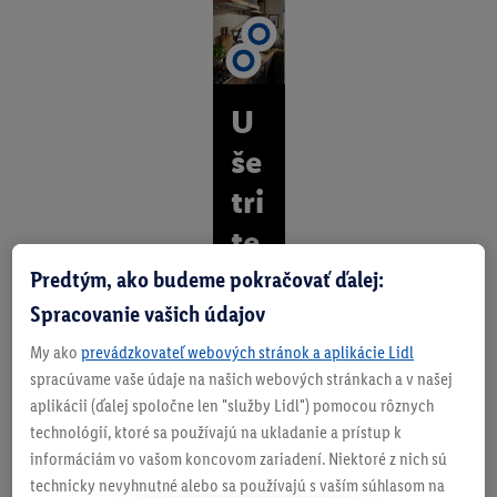
U
še
tri
te
ča
Predtým, ako budeme pokračovať ďalej:
Spracovanie vašich údajov
s,
My ako
prevádzkovateľ webových stránok a aplikácie Lidl
zí
spracúvame vaše údaje na našich webových stránkach a v našej
sk
aplikácii (ďalej spoločne len "služby Lidl") pomocou rôznych
technológií, ktoré sa používajú na ukladanie a prístup k
aj
informáciám vo vašom koncovom zariadení. Niektoré z nich sú
te
technicky nevyhnutné alebo sa používajú s vaším súhlasom na