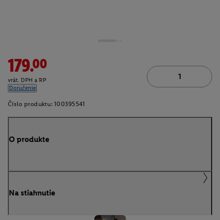
179.00
vrát. DPH a RP
Doručenie
Číslo produktu:
100395541
O produkte
Na stiahnutie