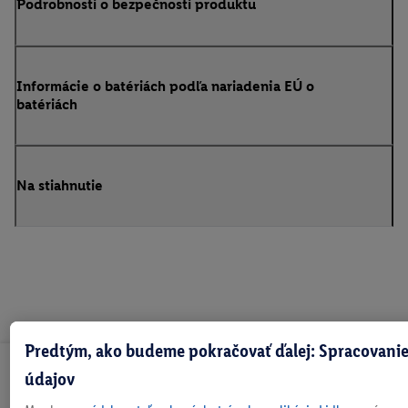
Podrobnosti o bezpečnosti produktu
Informácie o batériách podľa nariadenia EÚ o
batériách
Na stiahnutie
Predtým, ako budeme pokračovať ďalej: Spracovanie
Odoberaj Newsletter!
údajov