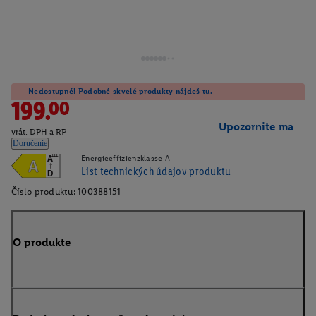
Nedostupné! Podobné skvelé produkty nájdeš tu.
199.00
Upozornite ma
vrát. DPH a RP
Doručenie
Energieeffizienzklasse A
A
+++
List technických údajov produktu
D
Číslo produktu:
100388151
O produkte