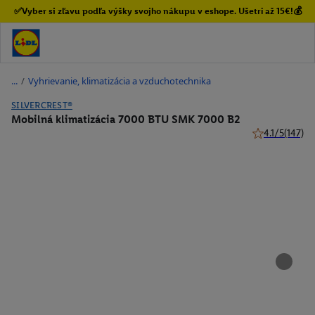
✅Vyber si zľavu podľa výšky svojho nákupu v eshope. Ušetri až 15€!💰
/
Vyhrievanie, klimatizácia a vzduchotechnika
SILVERCREST®
Mobilná klimatizácia 7000 BTU SMK 7000 B2
4.1/5
(147)
4.1 z 5 hviezdi