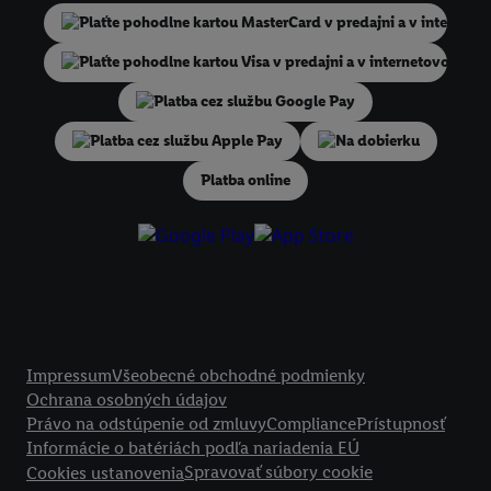
niekoľko koncových zariadení alebo používanie viacerých služieb spo
Lidl, pomocou vašej hashovanej e-mailovej adresy a prípadne ďalších
identifikátorov/identifikátorov, ktoré má spoločnosť Criteo SA k dispo
V časti "
Prispôsobiť
" môžete povoliť jednotlivé účely a nájsť ďalšie in
podmienkach spracúvania osobných údajov.
Na dobierku
Kliknutím na možnosť "
Odmietnuť
" môžete povoliť iba používanie po
technológií. Kliknutím na "
Súhlasím
" vyjadríte súhlas so spracúvaním
Platba online
vyššie uvedené účely. Ďalšie informácie vrátane informácií o dobe u
údajov a Vašom práve kedykoľvek odvolať súhlas s účinnosťou do bu
nájdete v našich
zásadách ochrany osobných údajov
.
Imprint nájdete 
Právne informácie
Impressum
Všeobecné obchodné podmienky
Ochrana osobných údajov
Právo na odstúpenie od zmluvy
Compliance
Prístupnosť
Informácie o batériách podľa nariadenia EÚ
Spravovať súbory cookie
Cookies ustanovenia