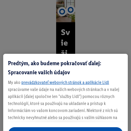
Sv
ie
ži,
pr
Predtým, ako budeme pokračovať ďalej:
Spracovanie vašich údajov
es
My ako
prevádzkovateľ webových stránok a aplikácie Lidl
ný
spracúvame vaše údaje na našich webových stránkach a v našej
,
aplikácii (ďalej spoločne len "služby Lidl") pomocou rôznych
technológií, ktoré sa používajú na ukladanie a prístup k
ú
informáciám vo vašom koncovom zariadení. Niektoré z nich sú
pl
technicky nevyhnutné alebo sa používajú s vaším súhlasom na
pohodlné nastavenie, na zostavovanie štatistík alebo na
ný