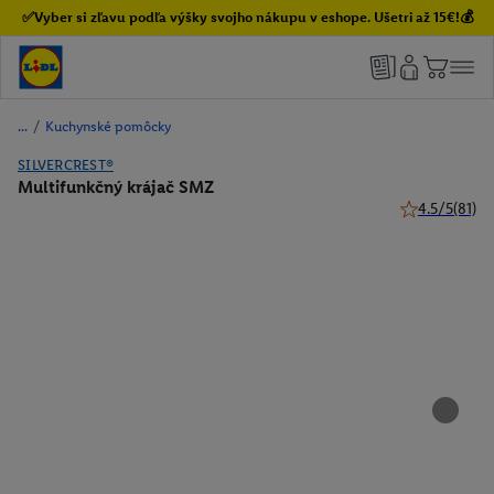
✅Vyber si zľavu podľa výšky svojho nákupu v eshope. Ušetri až 15€!💰
/
Kuchynské pomôcky
SILVERCREST®
Multifunkčný krájač SMZ
4.5/5
(81)
4.5 z 5 hviezd