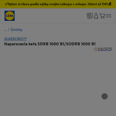
✅Vyber si zľavu podľa výšky svojho nákupu v eshope. Ušetri až 15€!💰
/
Žehličky
SILVERCREST®
Naparovacia kefa SDRB 1000 B1/SODRB 1000 B1
3.9/5
(73)
3.9 z 5 hviezd