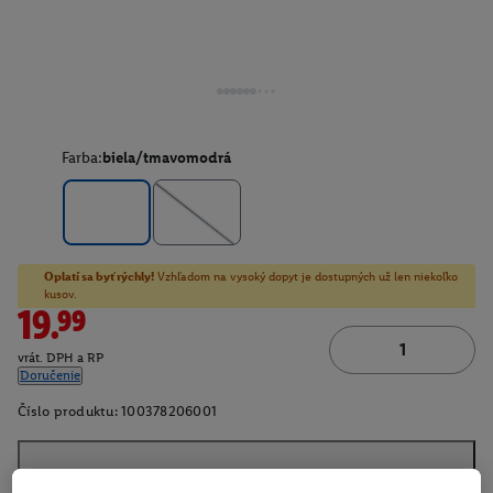
Farba:
biela/tmavomodrá
Oplatí sa byť rýchly!
Vzhľadom na vysoký dopyt je dostupných už len niekoľko
kusov.
19.99
vrát. DPH a RP
Doručenie
Číslo produktu:
100378206001
O produkte