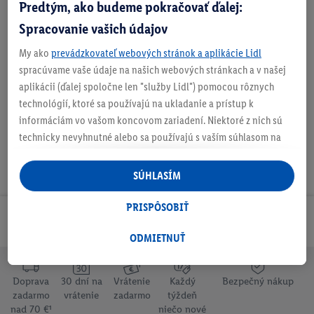
Predtým, ako budeme pokračovať ďalej:
Spracovanie vašich údajov
My ako
prevádzkovateľ webových stránok a aplikácie Lidl
spracúvame vaše údaje na našich webových stránkach a v našej
Na stiahnutie
aplikácii (ďalej spoločne len "služby Lidl") pomocou rôznych
technológií, ktoré sa používajú na ukladanie a prístup k
informáciám vo vašom koncovom zariadení. Niektoré z nich sú
technicky nevyhnutné alebo sa používajú s vaším súhlasom na
pohodlné nastavenie, na zostavovanie štatistík alebo na
personalizovanú reklamu v rámci služieb Lidl aj mimo nich. Ak
SÚHLASÍM
ste účastníkom programu Lidl Plus, na tieto účely sa spracúvajú
aj údaje z vášho nákupného správania v obchode.
PRISPÔSOBIŤ
Ak tu udelíte svoj súhlas na účely personalizovanej reklamy a
Odoberaj Newsletter!
následne si vytvoríte účet Lidl Plus alebo sa prihlásite do svojho
ODMIETNUŤ
existujúceho účtu Lidl Plus, my a náš partner Criteo S.A. môžeme
tiež vytvoriť špeciálny online identifikátor z e-mailovej adresy,
Doprava
30 dní na
Vrátenie
Každý
Bezpečný nákup
ktorú tam uvediete, aby sme vás mohli rozpoznať v službách
zadarmo
vrátenie
zadarmo
týždeň
prevádzkovaných tretími stranami a zobrazovať vám
nad 70 €¹
niečo nové