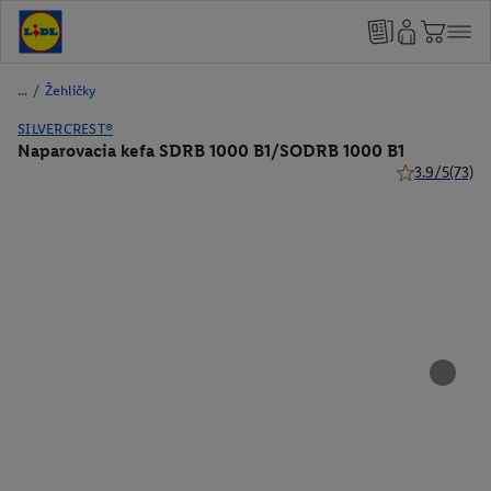
/
Žehličky
SILVERCREST®
Naparovacia kefa SDRB 1000 B1/SODRB 1000 B1
3.9/5
(73)
3.9 z 5 hviezd