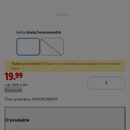
Farba:
biela/tmavomodrá
Oplatí sa byť rýchly!
Vzhľadom na vysoký dopyt je dostupných už len niekoľko
kusov.
19.99
vrát. DPH a RP
Doručenie
Číslo produktu:
100378206001
O produkte