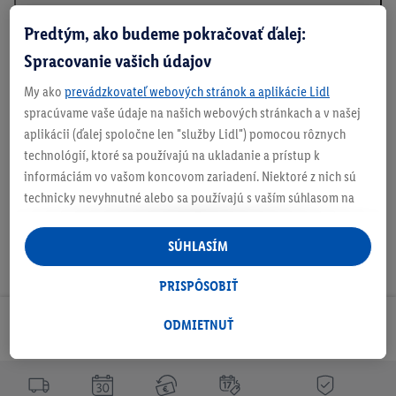
Príkon
: 1 000 W
Predtým, ako budeme pokračovať ďalej:
Spracovanie vašich údajov
Rôzne farebné varianty
My ako
prevádzkovateľ webových stránok a aplikácie Lidl
spracúvame vaše údaje na našich webových stránkach a v našej
aplikácii (ďalej spoločne len "služby Lidl") pomocou rôznych
Na stiahnutie
technológií, ktoré sa používajú na ukladanie a prístup k
informáciám vo vašom koncovom zariadení. Niektoré z nich sú
technicky nevyhnutné alebo sa používajú s vaším súhlasom na
pohodlné nastavenie, na zostavovanie štatistík alebo na
personalizovanú reklamu v rámci služieb Lidl aj mimo nich. Ak
SÚHLASÍM
ste účastníkom programu Lidl Plus, na tieto účely sa spracúvajú
aj údaje z vášho nákupného správania v obchode.
PRISPÔSOBIŤ
Ak tu udelíte svoj súhlas na účely personalizovanej reklamy a
následne si vytvoríte účet Lidl Plus alebo sa prihlásite do svojho
ODMIETNUŤ
Odoberaj Newsletter!
existujúceho účtu Lidl Plus, my a náš partner Criteo S.A. môžeme
tiež vytvoriť špeciálny online identifikátor z e-mailovej adresy,
ktorú tam uvediete, aby sme vás mohli rozpoznať v službách